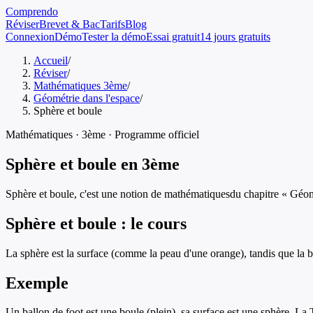
Comprendo
Réviser
Brevet & Bac
Tarifs
Blog
Connexion
Démo
Tester la démo
Essai gratuit
14 jours gratuits
Accueil
/
Réviser
/
Mathématiques 3ème
/
Géométrie dans l'espace
/
Sphère et boule
Mathématiques
·
3ème
· Programme officiel
Sphère et boule
en
3ème
Sphère et boule
, c'est une notion de
mathématiques
du chapitre «
Géom
Sphère et boule
: le cours
La sphère est la surface (comme la peau d'une orange), tandis que la bo
Exemple
Un ballon de foot est une boule (plein), sa surface est une sphère. La 