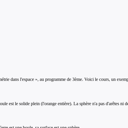
étrie dans l'espace
», au programme de
3ème
. Voici le cours, un exempl
ule est le solide plein (l'orange entière). La sphère n'a pas d'arêtes ni 
Terre est une boule, sa surface est une sphère.