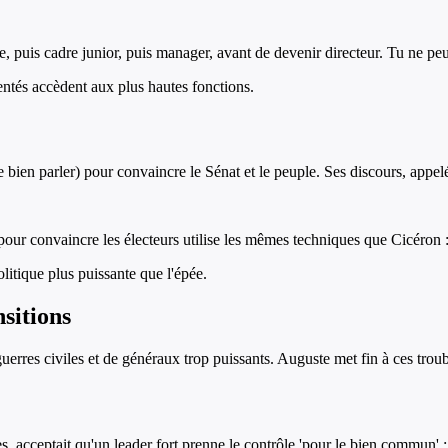
e, puis cadre junior, puis manager, avant de devenir directeur. Tu ne peu
tés accèdent aux plus hautes fonctions.
t de bien parler) pour convaincre le Sénat et le peuple. Ses discours, app
n pour convaincre les électeurs utilise les mêmes techniques que Cicéron :
litique plus puissante que l'épée.
nsitions
uerres civiles et de généraux trop puissants. Auguste met fin à ces troub
, acceptait qu'un leader fort prenne le contrôle 'pour le bien commun' : 