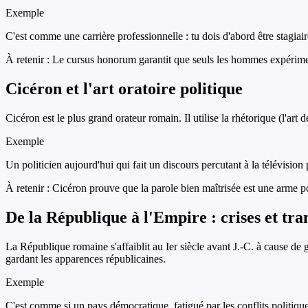
Exemple
C'est comme une carrière professionnelle : tu dois d'abord être stagiair
À retenir :
Le cursus honorum garantit que seuls les hommes expérimen
Cicéron et l'art oratoire politique
Cicéron est le plus grand orateur romain. Il utilise la rhétorique (l'ar
Exemple
Un politicien aujourd'hui qui fait un discours percutant à la télévisio
À retenir :
Cicéron prouve que la parole bien maîtrisée est une arme po
De la République à l'Empire : crises et tra
La République romaine s'affaiblit au Ier siècle avant J.-C. à cause de g
gardant les apparences républicaines.
Exemple
C'est comme si un pays démocratique, fatigué par les conflits politiques