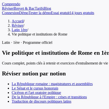
Comprendo
Réviser
Brevet & Bac
Tarifs
Blog
Connexion
Démo
Tester la démo
Essai gratuit
14 jours gratuits
Accueil
/
Réviser
/
Latin 1ère
/
Vie politique et institutions de Rome
Latin
·
1ère
· Programme officiel
Vie politique et institutions de Rome
en
1è
Cours complet, points clés à retenir et exercices d'entraînement de
vie
Réviser notion par notion
La République romaine : magistratures et assemblées
Le Sénat et le cursus honorum
Cicéron et l'art oratoire politique
De la République à l'Empire : crises et transitions
Traduction de discours politiques latins