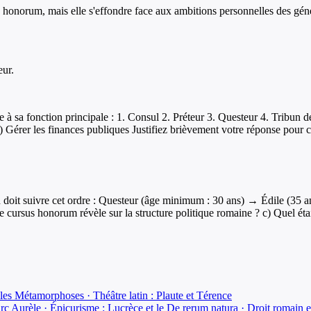
 honorum, mais elle s'effondre face aux ambitions personnelles des gén
eur.
à sa fonction principale : 1. Consul 2. Préteur 3. Questeur 4. Tribun de
 Gérer les finances publiques Justifiez brièvement votre réponse pour 
oit suivre cet ordre : Questeur (âge minimum : 30 ans) → Édile (35 a
cursus honorum révèle sur la structure politique romaine ? c) Quel était
t les Métamorphoses · Théâtre latin : Plaute et Térence
c Aurèle · Épicurisme : Lucrèce et le De rerum natura · Droit romain et