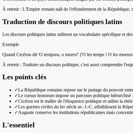
À retenir :
L'Empire romain naît de l'effondrement de la République, ma
Traduction de discours politiques latins
Les discours politiques latins utilisent un vocabulaire spécifique et d
Exemple
Quand Cicéron dit 'O tempora, o mores!' ('O les temps ! O les moeurs !'
À retenir :
Traduire un discours politique, c'est aussi comprendre l'enje
Les points clés
✓
La République romaine repose sur le partage du pouvoir entre 
✓
Le cursus honorum impose un parcours politique hiérarchisé : q
✓
Cicéron est le maître de l'éloquence politique et utilise la rhé
✓
Les guerres civiles du Ier siècle av. J.-C. affaiblissent la Ré
✓
Auguste conserve les institutions républicaines mais concentre 
L'essentiel