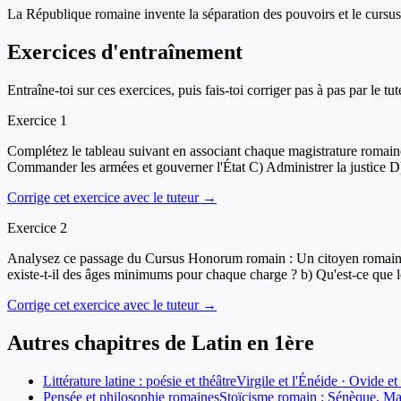
La République romaine invente la séparation des pouvoirs et le cursus
Exercices d'entraînement
Entraîne-toi sur ces exercices, puis fais-toi corriger pas à pas par le tut
Exercice
1
Complétez le tableau suivant en associant chaque magistrature romaine 
Commander les armées et gouverner l'État C) Administrer la justice D)
Corrige cet exercice avec le tuteur →
Exercice
2
Analysez ce passage du Cursus Honorum romain : Un citoyen romain d
existe-t-il des âges minimums pour chaque charge ? b) Qu'est-ce que le 
Corrige cet exercice avec le tuteur →
Autres chapitres de
Latin
en
1ère
Littérature latine : poésie et théâtre
Virgile et l'Énéide · Ovide e
Pensée et philosophie romaines
Stoïcisme romain : Sénèque, Mar