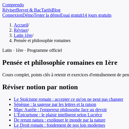
Comprendo
Réviser
Brevet & Bac
Tarifs
Blog
Connexion
Démo
Tester la démo
Essai gratuit
14 jours gratuits
Accueil
/
Réviser
/
Latin 1ère
/
Pensée et philosophie romaines
Latin
·
1ère
· Programme officiel
Pensée et philosophie romaines
en
1ère
Cours complet, points clés à retenir et exercices d'entraînement de
pen
Réviser notion par notion
Le Stoïcisme romain : accepter ce qu'on ne peut pas changer
Sénèque : la sagesse par les lettres et la raison
Marc Aurèle : l'empereur philosophe face au devoir
L'Épicurisme : le plaisir intelligent selon Lucrèce
De rerum natura : expliquer le monde par la nature
Le Droit romain : fondement de nos lois modernes