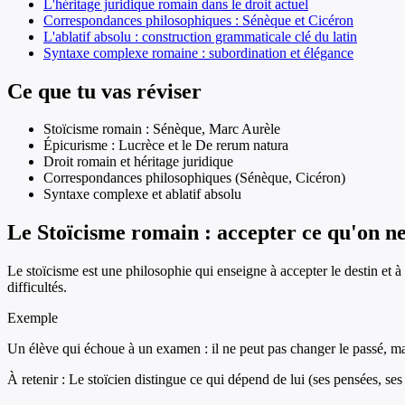
L'héritage juridique romain dans le droit actuel
Correspondances philosophiques : Sénèque et Cicéron
L'ablatif absolu : construction grammaticale clé du latin
Syntaxe complexe romaine : subordination et élégance
Ce que tu vas réviser
Stoïcisme romain : Sénèque, Marc Aurèle
Épicurisme : Lucrèce et le De rerum natura
Droit romain et héritage juridique
Correspondances philosophiques (Sénèque, Cicéron)
Syntaxe complexe et ablatif absolu
Le Stoïcisme romain : accepter ce qu'on n
Le stoïcisme est une philosophie qui enseigne à accepter le destin et
difficultés.
Exemple
Un élève qui échoue à un examen : il ne peut pas changer le passé, mais 
À retenir :
Le stoïcien distingue ce qui dépend de lui (ses pensées, ses