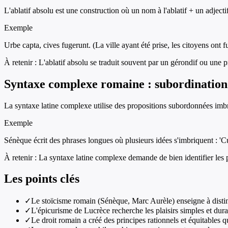
L'ablatif absolu est une construction où un nom à l'ablatif + un adjec
Exemple
Urbe capta, cives fugerunt. (La ville ayant été prise, les citoyens ont fu
À retenir :
L'ablatif absolu se traduit souvent par un gérondif ou une 
Syntaxe complexe romaine : subordination 
La syntaxe latine complexe utilise des propositions subordonnées imbriq
Exemple
Sénèque écrit des phrases longues où plusieurs idées s'imbriquent : 'Cu
À retenir :
La syntaxe latine complexe demande de bien identifier les 
Les points clés
✓
Le stoïcisme romain (Sénèque, Marc Aurèle) enseigne à distin
✓
L'épicurisme de Lucrèce recherche les plaisirs simples et durab
✓
Le droit romain a créé des principes rationnels et équitables 