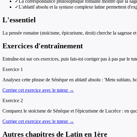
✓
La correspondance philosophique romaine montre que la sagess
✓
L'ablatif absolu et la syntaxe complexe latine permettent d'ex
L'essentiel
La pensée romaine (stoïcisme, épicurisme, droit) cherche la sagesse et
Exercices d'entraînement
Entraîne-toi sur ces exercices, puis fais-toi corriger pas à pas par le tut
Exercice
1
Analysez cette phrase de Sénèque en ablatif absolu : 'Metu sublato, homo
Corrige cet exercice avec le tuteur →
Exercice
2
Comparez le stoïcisme de Sénèque et l'épicurisme de Lucrèce : en quo
Corrige cet exercice avec le tuteur →
Autres chapitres de
Latin
en
1ère