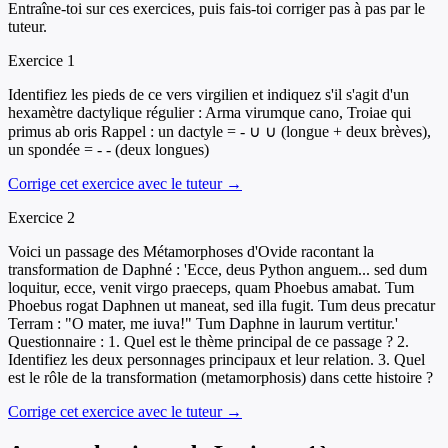
Entraîne-toi sur ces exercices, puis fais-toi corriger pas à pas par le
tuteur.
Exercice
1
Identifiez les pieds de ce vers virgilien et indiquez s'il s'agit d'un
hexamètre dactylique régulier : Arma virumque cano, Troiae qui
primus ab oris Rappel : un dactyle = - ∪ ∪ (longue + deux brèves),
un spondée = - - (deux longues)
Corrige cet exercice avec le tuteur →
Exercice
2
Voici un passage des Métamorphoses d'Ovide racontant la
transformation de Daphné : 'Ecce, deus Python anguem... sed dum
loquitur, ecce, venit virgo praeceps, quam Phoebus amabat. Tum
Phoebus rogat Daphnen ut maneat, sed illa fugit. Tum deus precatur
Terram : "O mater, me iuva!" Tum Daphne in laurum vertitur.'
Questionnaire : 1. Quel est le thème principal de ce passage ? 2.
Identifiez les deux personnages principaux et leur relation. 3. Quel
est le rôle de la transformation (metamorphosis) dans cette histoire ?
Corrige cet exercice avec le tuteur →