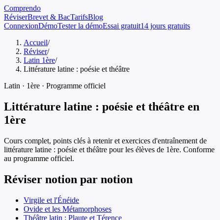
Comprendo
Réviser
Brevet & Bac
Tarifs
Blog
Connexion
Démo
Tester la démo
Essai gratuit
14 jours gratuits
Accueil
/
Réviser
/
Latin 1ère
/
Littérature latine : poésie et théâtre
Latin
·
1ère
· Programme officiel
Littérature latine : poésie et théâtre
en
1ère
Cours complet, points clés à retenir et exercices d'entraînement de
littérature latine : poésie et théâtre
pour les élèves de
1ère
. Conforme
au programme officiel.
Réviser notion par notion
Virgile et l'Énéide
Ovide et les Métamorphoses
Théâtre latin : Plaute et Térence