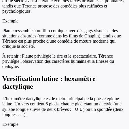
du IIe siècle av. J.-C. Plaute écrit des farces bruyantes et populaires,
tandis que Térence propose des comédies plus raffinées et
psychologiques.
Exemple
Plaute ressemble à un film comique avec des gags visuels et des
situations absurdes (comme dans les films de Chaplin), tandis que
Térence est plus proche d'une comédie de mœurs moderne qui
critique la société.
À retenir :
Plaute privilégie le rire et le spectaculaire, Térence
privilégie l'observation des caractères humains et la finesse du
dialogue.
Versification latine : hexamètre
dactylique
L'hexamètre dactylique est le mètre principal de la poésie épique
latine. Un vers contient 6 pieds, chaque pied étant un dactyle (une
syllabe longue suivie de deux brèves : - ∪ ∪) ou un spondée (deux
longues : - -).
Exemple