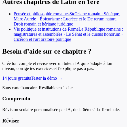
Autres chapitres de
Latin
en
1ère
Pensée et philosophie romaines
Stoïcisme romain : Sénèque,
Marc Aurèle · Épicurisme : Lucrèce et le De rerum natura ·
Droit romain et héritage juridique
Vie politique et institutions de Rome
La République romaine :
magistratures et assemblées · Le Sénat et le cursus honorum ·
Cicéron et l'art oratoire politique
Besoin d’aide sur ce chapitre ?
Crée ton compte et révise avec un tuteur IA qui s’adapte à ton
niveau, corrige tes exercices et t’explique pas à pas.
14 jours gratuits
Tester la démo →
Sans carte bancaire. Résiliable en 1 clic.
Comprendo
Révision scolaire personnalisée par IA, de la 6ème à la Terminale.
Réviser