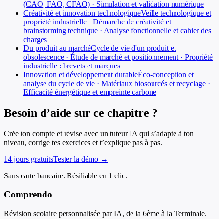
(CAO, FAO, CFAO) · Simulation et validation numérique
Créativité et innovation technologique
Veille technologique et
propriété industrielle · Démarche de créativité et
brainstorming technique · Analyse fonctionnelle et cahier des
charges
Du produit au marché
Cycle de vie d'un produit et
obsolescence · Étude de marché et positionnement · Propriété
industrielle : brevets et marques
Innovation et développement durable
Éco-conception et
analyse du cycle de vie · Matériaux biosourcés et recyclage ·
Efficacité énergétique et empreinte carbone
Besoin d’aide sur ce chapitre ?
Crée ton compte et révise avec un tuteur IA qui s’adapte à ton
niveau, corrige tes exercices et t’explique pas à pas.
14 jours gratuits
Tester la démo →
Sans carte bancaire. Résiliable en 1 clic.
Comprendo
Révision scolaire personnalisée par IA, de la 6ème à la Terminale.