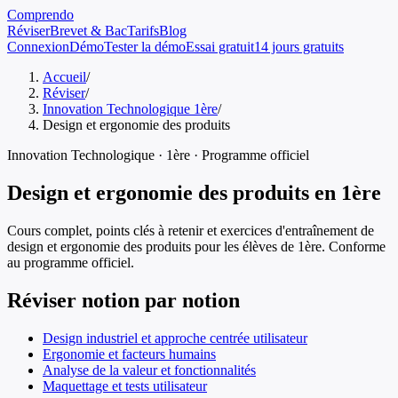
Comprendo
Réviser
Brevet & Bac
Tarifs
Blog
Connexion
Démo
Tester la démo
Essai gratuit
14 jours gratuits
Accueil
/
Réviser
/
Innovation Technologique 1ère
/
Design et ergonomie des produits
Innovation Technologique
·
1ère
· Programme officiel
Design et ergonomie des produits
en
1ère
Cours complet, points clés à retenir et exercices d'entraînement de
design et ergonomie des produits
pour les élèves de
1ère
. Conforme
au programme officiel.
Réviser notion par notion
Design industriel et approche centrée utilisateur
Ergonomie et facteurs humains
Analyse de la valeur et fonctionnalités
Maquettage et tests utilisateur