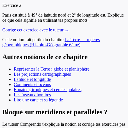
Exercice
2
Paris est situé à 49° de latitude nord et 2° de longitude est. Explique
ce que cela signifie en utilisant tes propres mots.
Corrige cet exercice avec le tuteur →
Cette notion fait partie du chapitre
La Terre — repères
géographiques
(
Histoire-Géographie
6ème
)
.
Autres notions de ce chapitre
Représenter la Terre : globe et planisphère
Les projections cartographiques
Latitude et longitude
Continents et océans
Équateur, tropiques et cercles polaires
Les fuseaux horaires
Lire une carte et sa légende
Bloqué sur méridiens et parallèles ?
Le tuteur Comprendo t'explique la notion et corrige tes exercices pas