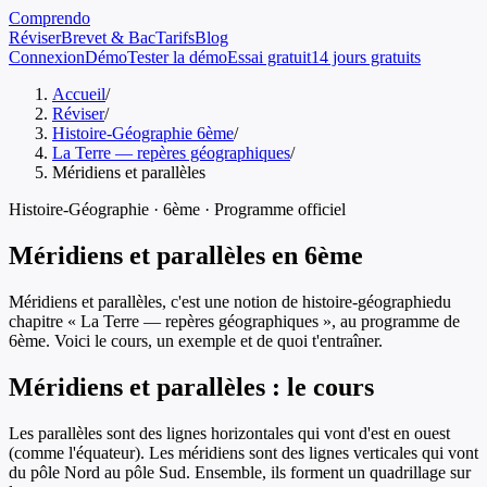
Comprendo
Réviser
Brevet & Bac
Tarifs
Blog
Connexion
Démo
Tester la démo
Essai gratuit
14 jours gratuits
Accueil
/
Réviser
/
Histoire-Géographie 6ème
/
La Terre — repères géographiques
/
Méridiens et parallèles
Histoire-Géographie
·
6ème
· Programme officiel
Méridiens et parallèles
en
6ème
Méridiens et parallèles
, c'est une notion de
histoire-géographie
du
chapitre «
La Terre — repères géographiques
», au programme de
6ème
. Voici le cours, un exemple et de quoi t'entraîner.
Méridiens et parallèles
: le cours
Les parallèles sont des lignes horizontales qui vont d'est en ouest
(comme l'équateur). Les méridiens sont des lignes verticales qui vont
du pôle Nord au pôle Sud. Ensemble, ils forment un quadrillage sur