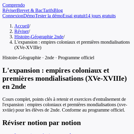
Comprendo
Réviser
Brevet & Bac
Tarifs
Blog
Connexion
Démo
Tester la démo
Essai gratuit
14 jours gratuits
Accueil
/
Réviser
/
Histoire-Géographie 2nde
/
L'expansion : empires coloniaux et premières mondialisations
(XVe-XVIIIe)
Histoire-Géographie
·
2nde
· Programme officiel
L'expansion : empires coloniaux et
premières mondialisations (XVe-XVIIIe)
en
2nde
Cours complet, points clés à retenir et exercices d'entraînement de
l'expansion : empires coloniaux et premières mondialisations (xve-
xviiie)
pour les élèves de
2nde
. Conforme au programme officiel.
Réviser notion par notion