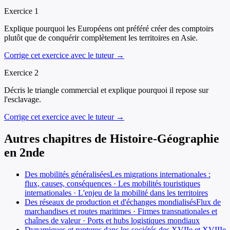
Exercice
1
Explique pourquoi les Européens ont préféré créer des comptoirs
plutôt que de conquérir complètement les territoires en Asie.
Corrige cet exercice avec le tuteur →
Exercice
2
Décris le triangle commercial et explique pourquoi il repose sur
l'esclavage.
Corrige cet exercice avec le tuteur →
Autres chapitres de
Histoire-Géographie
en
2nde
Des mobilités généralisées
Les migrations internationales :
flux, causes, conséquences · Les mobilités touristiques
internationales · L'enjeu de la mobilité dans les territoires
Des réseaux de production et d'échanges mondialisés
Flux de
marchandises et routes maritimes · Firmes transnationales et
chaînes de valeur · Ports et hubs logistiques mondiaux
Dynamiques et ruptures dans les sociétés des XVIIe et XVIIIe