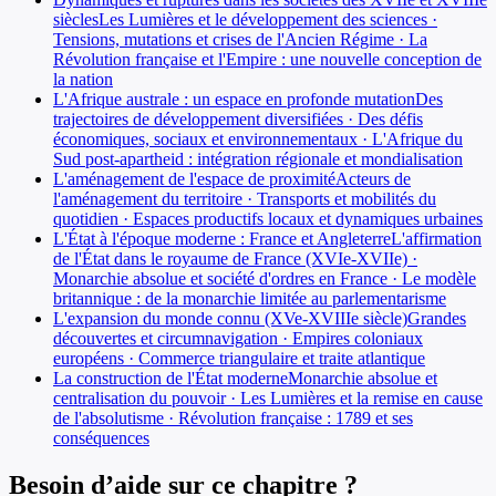
siècles
Les Lumières et le développement des sciences ·
Tensions, mutations et crises de l'Ancien Régime · La
Révolution française et l'Empire : une nouvelle conception de
la nation
L'Afrique australe : un espace en profonde mutation
Des
trajectoires de développement diversifiées · Des défis
économiques, sociaux et environnementaux · L'Afrique du
Sud post-apartheid : intégration régionale et mondialisation
L'aménagement de l'espace de proximité
Acteurs de
l'aménagement du territoire · Transports et mobilités du
quotidien · Espaces productifs locaux et dynamiques urbaines
L'État à l'époque moderne : France et Angleterre
L'affirmation
de l'État dans le royaume de France (XVIe-XVIIe) ·
Monarchie absolue et société d'ordres en France · Le modèle
britannique : de la monarchie limitée au parlementarisme
L'expansion du monde connu (XVe-XVIIIe siècle)
Grandes
découvertes et circumnavigation · Empires coloniaux
européens · Commerce triangulaire et traite atlantique
La construction de l'État moderne
Monarchie absolue et
centralisation du pouvoir · Les Lumières et la remise en cause
de l'absolutisme · Révolution française : 1789 et ses
conséquences
Besoin d’aide sur ce chapitre ?