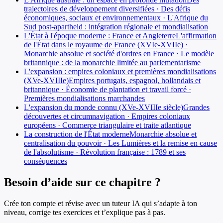
trajectoires de développement diversifiées · Des défis
économiques, sociaux et environnementaux · L'Afrique du
Sud post-apartheid : intégration régionale et mondialisation
L'État à l'époque moderne : France et Angleterre
L'affirmation
de l'État dans le royaume de France (XVIe-XVIIe) ·
Monarchie absolue et société d'ordres en France · Le modèle
britannique : de la monarchie limitée au parlementarisme
L'expansion : empires coloniaux et premières mondialisations
(XVe-XVIIIe)
Empires portugais, espagnol, hollandais et
britannique · Économie de plantation et travail forcé ·
Premières mondialisations marchandes
L'expansion du monde connu (XVe-XVIIIe siècle)
Grandes
découvertes et circumnavigation · Empires coloniaux
européens · Commerce triangulaire et traite atlantique
La construction de l'État moderne
Monarchie absolue et
centralisation du pouvoir · Les Lumières et la remise en cause
de l'absolutisme · Révolution française : 1789 et ses
conséquences
Besoin d’aide sur ce chapitre ?
Crée ton compte et révise avec un tuteur IA qui s’adapte à ton
niveau, corrige tes exercices et t’explique pas à pas.