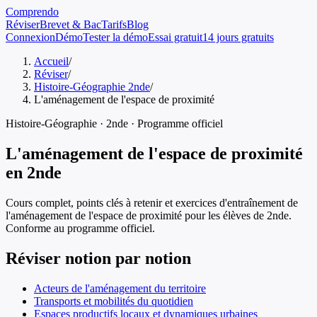
Comprendo
Réviser
Brevet & Bac
Tarifs
Blog
Connexion
Démo
Tester la démo
Essai gratuit
14 jours gratuits
Accueil
/
Réviser
/
Histoire-Géographie 2nde
/
L'aménagement de l'espace de proximité
Histoire-Géographie
·
2nde
· Programme officiel
L'aménagement de l'espace de proximité
en
2nde
Cours complet, points clés à retenir et exercices d'entraînement de
l'aménagement de l'espace de proximité
pour les élèves de
2nde
.
Conforme au programme officiel.
Réviser notion par notion
Acteurs de l'aménagement du territoire
Transports et mobilités du quotidien
Espaces productifs locaux et dynamiques urbaines