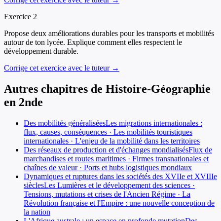
Exercice
2
Propose deux améliorations durables pour les transports et mobilités
autour de ton lycée. Explique comment elles respectent le
développement durable.
Corrige cet exercice avec le tuteur →
Autres chapitres de
Histoire-Géographie
en
2nde
Des mobilités généralisées
Les migrations internationales :
flux, causes, conséquences · Les mobilités touristiques
internationales · L'enjeu de la mobilité dans les territoires
Des réseaux de production et d'échanges mondialisés
Flux de
marchandises et routes maritimes · Firmes transnationales et
chaînes de valeur · Ports et hubs logistiques mondiaux
Dynamiques et ruptures dans les sociétés des XVIIe et XVIIIe
siècles
Les Lumières et le développement des sciences ·
Tensions, mutations et crises de l'Ancien Régime · La
Révolution française et l'Empire : une nouvelle conception de
la nation
L'Afrique australe : un espace en profonde mutation
Des