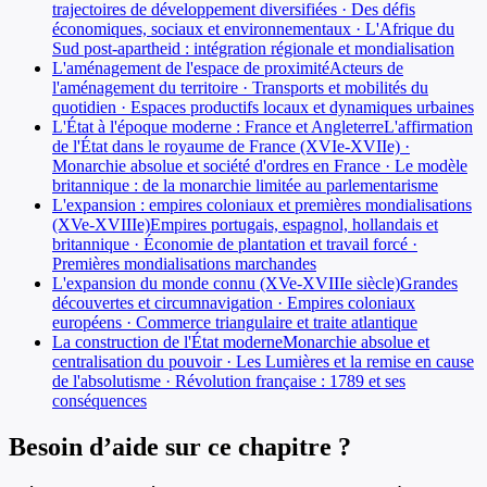
trajectoires de développement diversifiées · Des défis
économiques, sociaux et environnementaux · L'Afrique du
Sud post-apartheid : intégration régionale et mondialisation
L'aménagement de l'espace de proximité
Acteurs de
l'aménagement du territoire · Transports et mobilités du
quotidien · Espaces productifs locaux et dynamiques urbaines
L'État à l'époque moderne : France et Angleterre
L'affirmation
de l'État dans le royaume de France (XVIe-XVIIe) ·
Monarchie absolue et société d'ordres en France · Le modèle
britannique : de la monarchie limitée au parlementarisme
L'expansion : empires coloniaux et premières mondialisations
(XVe-XVIIIe)
Empires portugais, espagnol, hollandais et
britannique · Économie de plantation et travail forcé ·
Premières mondialisations marchandes
L'expansion du monde connu (XVe-XVIIIe siècle)
Grandes
découvertes et circumnavigation · Empires coloniaux
européens · Commerce triangulaire et traite atlantique
La construction de l'État moderne
Monarchie absolue et
centralisation du pouvoir · Les Lumières et la remise en cause
de l'absolutisme · Révolution française : 1789 et ses
conséquences
Besoin d’aide sur ce chapitre ?