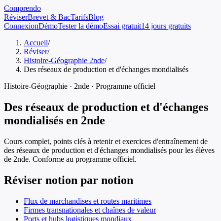
Comprendo
Réviser
Brevet & Bac
Tarifs
Blog
Connexion
Démo
Tester la démo
Essai gratuit
14 jours gratuits
Accueil
/
Réviser
/
Histoire-Géographie 2nde
/
Des réseaux de production et d'échanges mondialisés
Histoire-Géographie
·
2nde
· Programme officiel
Des réseaux de production et d'échanges
mondialisés
en
2nde
Cours complet, points clés à retenir et exercices d'entraînement de
des réseaux de production et d'échanges mondialisés
pour les élèves
de
2nde
. Conforme au programme officiel.
Réviser notion par notion
Flux de marchandises et routes maritimes
Firmes transnationales et chaînes de valeur
Ports et hubs logistiques mondiaux