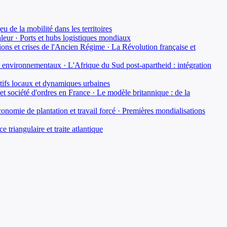
u de la mobilité dans les territoires
aleur · Ports et hubs logistiques mondiaux
ons et crises de l'Ancien Régime · La Révolution française et
t environnementaux · L'Afrique du Sud post-apartheid : intégration
ctifs locaux et dynamiques urbaines
 société d'ordres en France · Le modèle britannique : de la
onomie de plantation et travail forcé · Premières mondialisations
riangulaire et traite atlantique