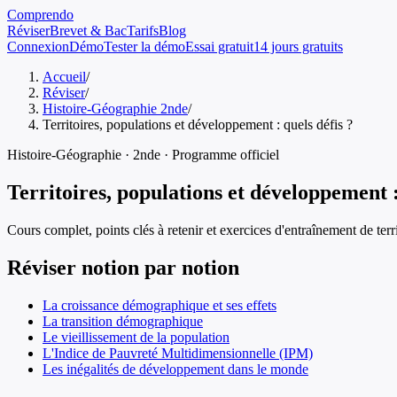
Comprendo
Réviser
Brevet & Bac
Tarifs
Blog
Connexion
Démo
Tester la démo
Essai gratuit
14 jours gratuits
Accueil
/
Réviser
/
Histoire-Géographie 2nde
/
Territoires, populations et développement : quels défis ?
Histoire-Géographie
·
2nde
· Programme officiel
Territoires, populations et développement :
Cours complet, points clés à retenir et exercices d'entraînement de
ter
Réviser notion par notion
La croissance démographique et ses effets
La transition démographique
Le vieillissement de la population
L'Indice de Pauvreté Multidimensionnelle (IPM)
Les inégalités de développement dans le monde