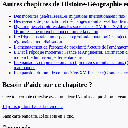
Autres chapitres de
Histoire-Géographie
e
Des mobilités généralisées
Les migrations internationales : flux,
Des réseaux de production et d'échanges mondialisés
Flux de ma
Dynamiques et ruptures dans les sociétés des XVIIe et XVIIIe s
l'Empire : une nouvelle conception de la nation
L'Afrique australe : un espace en profonde mutation
Des traject
régionale et mondialisation
L'aménagement de l'espace de proximité
Acteurs de l'aménageme
L'État à l'époque moderne : France et Angleterre
L'affirmation 
monarchie limitée au parlementarisme
L'expansion : empires coloniaux et premières mondialisations
marchandes
L'expansion du monde connu (XVe-XVIIIe siècle)
Grandes déco
Besoin d’aide sur ce chapitre ?
Crée ton compte et révise avec un tuteur IA qui s’adapte à ton niveau, 
14 jours gratuits
Tester la démo →
Sans carte bancaire. Résiliable en 1 clic.
Comprendo