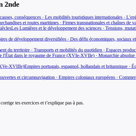
n
2nde
 causes, conséquences · Les mobilités touristiques internationales · L'enje
rchandises et routes maritimes · Firmes transnationales et chaînes de v
iècles
Les Lumières et le développement des sciences · Tensions, mutati
oires de développement diversifiées · Des défis économiques, sociaux e
nt du territoire · Transports et mobilités du quotidien · Espaces produ
de l'État dans le royaume de France (XVIe-XVIIe) · Monarchie absolue et
 (XVe-XVIIIe)
Empires portugais, espagnol, hollandais et britannique · Éc
uvertes et circumnavigation · Empires coloniaux européens · Commerce t
corrige tes exercices et t’explique pas à pas.