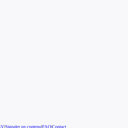
GV
|
Signaler un contenu
|
FAQ
|
Contact