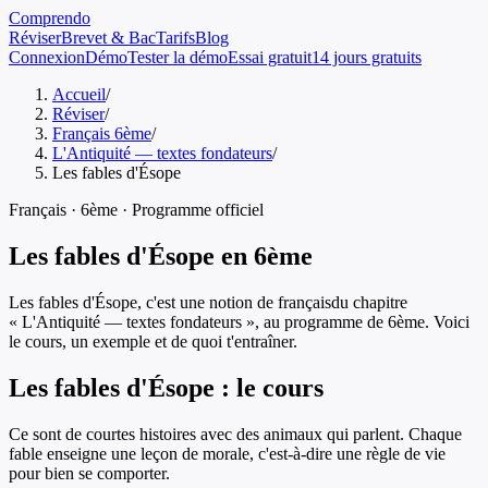
Comprendo
Réviser
Brevet & Bac
Tarifs
Blog
Connexion
Démo
Tester la démo
Essai gratuit
14 jours gratuits
Accueil
/
Réviser
/
Français 6ème
/
L'Antiquité — textes fondateurs
/
Les fables d'Ésope
Français
·
6ème
· Programme officiel
Les fables d'Ésope
en
6ème
Les fables d'Ésope
, c'est une notion de
français
du chapitre
«
L'Antiquité — textes fondateurs
», au programme de
6ème
. Voici
le cours, un exemple et de quoi t'entraîner.
Les fables d'Ésope
: le cours
Ce sont de courtes histoires avec des animaux qui parlent. Chaque
fable enseigne une leçon de morale, c'est-à-dire une règle de vie
pour bien se comporter.