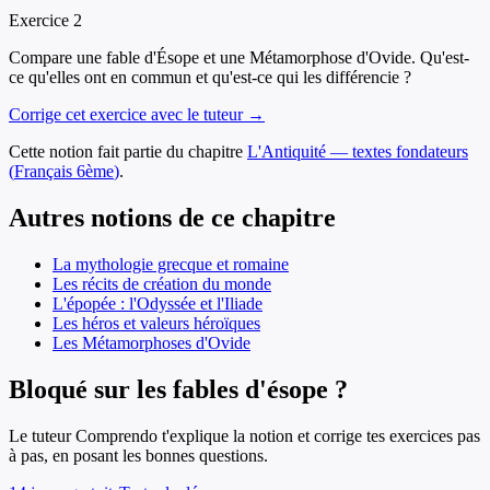
Exercice
2
Compare une fable d'Ésope et une Métamorphose d'Ovide. Qu'est-
ce qu'elles ont en commun et qu'est-ce qui les différencie ?
Corrige cet exercice avec le tuteur →
Cette notion fait partie du chapitre
L'Antiquité — textes fondateurs
(
Français
6ème
)
.
Autres notions de ce chapitre
La mythologie grecque et romaine
Les récits de création du monde
L'épopée : l'Odyssée et l'Iliade
Les héros et valeurs héroïques
Les Métamorphoses d'Ovide
Bloqué sur les fables d'ésope ?
Le tuteur Comprendo t'explique la notion et corrige tes exercices pas
à pas, en posant les bonnes questions.