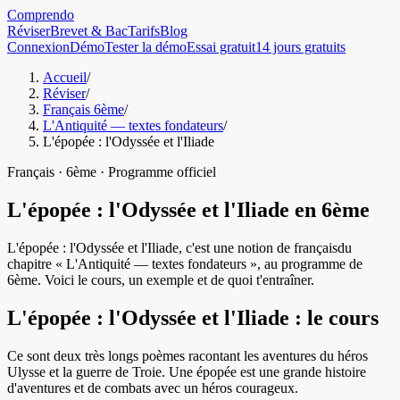
Comprendo
Réviser
Brevet & Bac
Tarifs
Blog
Connexion
Démo
Tester la démo
Essai gratuit
14 jours gratuits
Accueil
/
Réviser
/
Français 6ème
/
L'Antiquité — textes fondateurs
/
L'épopée : l'Odyssée et l'Iliade
Français
·
6ème
· Programme officiel
L'épopée : l'Odyssée et l'Iliade
en
6ème
L'épopée : l'Odyssée et l'Iliade
, c'est une notion de
français
du
chapitre «
L'Antiquité — textes fondateurs
», au programme de
6ème
. Voici le cours, un exemple et de quoi t'entraîner.
L'épopée : l'Odyssée et l'Iliade
: le cours
Ce sont deux très longs poèmes racontant les aventures du héros
Ulysse et la guerre de Troie. Une épopée est une grande histoire
d'aventures et de combats avec un héros courageux.