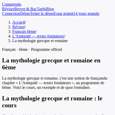
Comprendo
Réviser
Brevet & Bac
Tarifs
Blog
Connexion
Démo
Tester la démo
Essai gratuit
14 jours gratuits
Accueil
/
Réviser
/
Français 6ème
/
L'Antiquité — textes fondateurs
/
La mythologie grecque et romaine
Français
·
6ème
· Programme officiel
La mythologie grecque et romaine
en
6ème
La mythologie grecque et romaine
, c'est une notion de
français
du
chapitre «
L'Antiquité — textes fondateurs
», au programme de
6ème
. Voici le cours, un exemple et de quoi t'entraîner.
La mythologie grecque et romaine
: le
cours