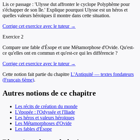
Lis ce passage : 'Ulysse dut affronter le cyclope Polyphème pour
s'échapper de son île.' Explique pourquoi Ulysse est un héros et
quelles valeurs héroïques il montre dans cette situation.
Corrige cet exercice avec le tuteur →
Exercice
2
Compare une fable d'Ésope et une Métamorphose d'Ovide. Qu'est-
ce qu'elles ont en commun et qu'est-ce qui les différencie ?
Corrige cet exercice avec le tuteur →
Cette notion fait partie du chapitre
L'Antiquité — textes fondateurs
(
Français
6ème
)
.
Autres notions de ce chapitre
Les récits de création du monde
L'épopée : l'Odyssée et l'Iliade
Les héros et valeurs héroïques
Les Métamorphoses d'Ovide
Les fables d'Ésope