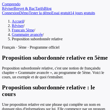
Comprendo
Réviser
Brevet & Bac
Tarifs
Blog
Connexion
Démo
Tester la démo
Essai gratuit
14 jours gratuits
Accueil
/
Réviser
/
Français 5ème
/
Grammaire avancée
/
Proposition subordonnée relative
Français
·
5ème
· Programme officiel
Proposition subordonnée relative
en
5ème
Proposition subordonnée relative
, c'est une notion de
français
du
chapitre «
Grammaire avancée
», au programme de
5ème
. Voici le
cours, un exemple et de quoi t'entraîner.
Proposition subordonnée relative
: le
cours
Une proposition relative est une phrase qui complète un nom en
donnant plus d'informations sur lui. Elle commence par un pronom