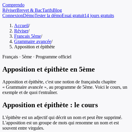
Comprendo
Réviser
Brevet & Bac
Tarifs
Blog
Connexion
Démo
Tester la démo
Essai gratuit
14 jours gratuits
Accueil
/
Réviser
/
Français 5ème
/
Grammaire avancée
/
Apposition et épithète
Français
·
5ème
· Programme officiel
Apposition et épithète
en
5ème
Apposition et épithète
, c'est une notion de
français
du chapitre
«
Grammaire avancée
», au programme de
5ème
. Voici le cours, un
exemple et de quoi t'entraîner.
Apposition et épithète
: le cours
L'épithète est un adjectif qui décrit un nom et peut être supprimé.
L'apposition est un groupe de mots qui renomme un nom et est
souvent entre virgules.