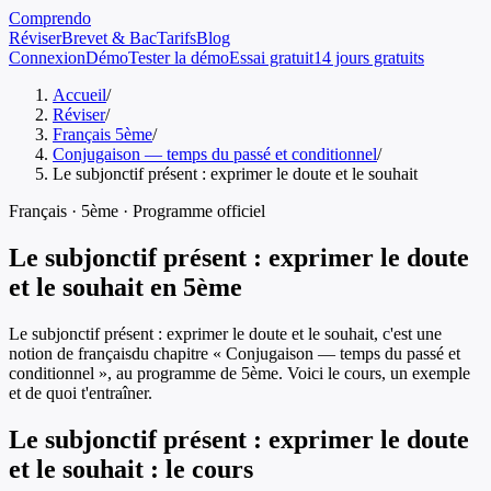
Comprendo
Réviser
Brevet & Bac
Tarifs
Blog
Connexion
Démo
Tester la démo
Essai gratuit
14 jours gratuits
Accueil
/
Réviser
/
Français 5ème
/
Conjugaison — temps du passé et conditionnel
/
Le subjonctif présent : exprimer le doute et le souhait
Français
·
5ème
· Programme officiel
Le subjonctif présent : exprimer le doute
et le souhait
en
5ème
Le subjonctif présent : exprimer le doute et le souhait
, c'est une
notion de
français
du chapitre «
Conjugaison — temps du passé et
conditionnel
», au programme de
5ème
. Voici le cours, un exemple
et de quoi t'entraîner.
Le subjonctif présent : exprimer le doute
et le souhait
: le cours