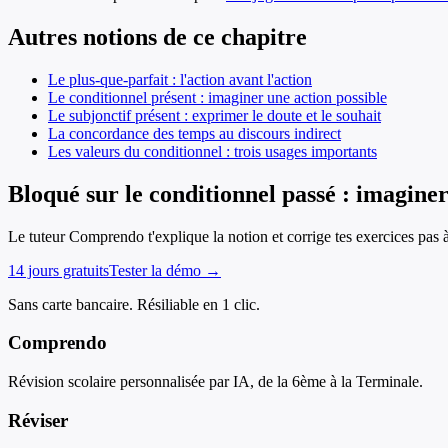
Autres notions de ce chapitre
Le plus-que-parfait : l'action avant l'action
Le conditionnel présent : imaginer une action possible
Le subjonctif présent : exprimer le doute et le souhait
La concordance des temps au discours indirect
Les valeurs du conditionnel : trois usages importants
Bloqué sur le conditionnel passé : imaginer
Le tuteur Comprendo t'explique la notion et corrige tes exercices pas 
14 jours gratuits
Tester la démo →
Sans carte bancaire. Résiliable en 1 clic.
Comprendo
Révision scolaire personnalisée par IA, de la 6ème à la Terminale.
Réviser