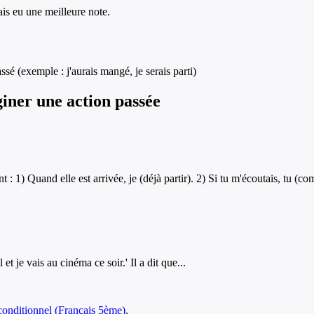
rais eu une meilleure note.
ssé (exemple : j'aurais mangé, je serais parti)
giner une action passée
: 1) Quand elle est arrivée, je (déjà partir). 2) Si tu m'écoutais, tu (com
et je vais au cinéma ce soir.' Il a dit que...
onditionnel
(
Français
5ème
)
.