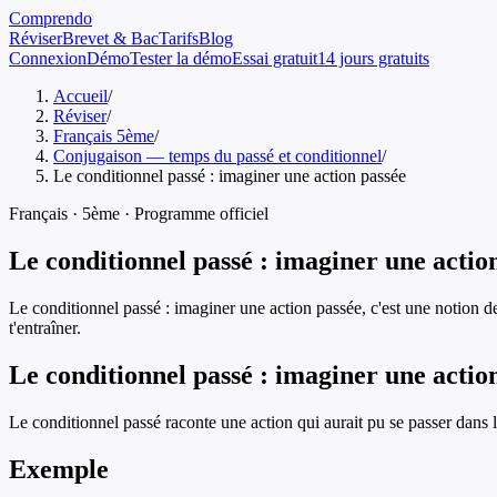
Comprendo
Réviser
Brevet & Bac
Tarifs
Blog
Connexion
Démo
Tester la démo
Essai gratuit
14 jours gratuits
Accueil
/
Réviser
/
Français 5ème
/
Conjugaison — temps du passé et conditionnel
/
Le conditionnel passé : imaginer une action passée
Français
·
5ème
· Programme officiel
Le conditionnel passé : imaginer une actio
Le conditionnel passé : imaginer une action passée
, c'est une notion 
t'entraîner.
Le conditionnel passé : imaginer une actio
Le conditionnel passé raconte une action qui aurait pu se passer dans le
Exemple