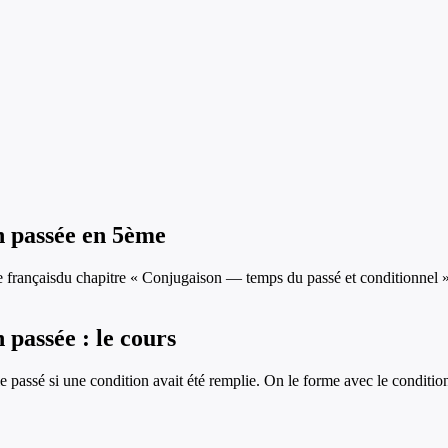
n passée
en
5ème
de
français
du chapitre «
Conjugaison — temps du passé et conditionnel
»
n passée
: le cours
 passé si une condition avait été remplie. On le forme avec le conditionn