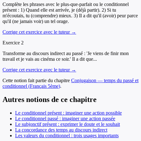
Complète les phrases avec le plus-que-parfait ou le conditionnel
présent : 1) Quand elle est arrivée, je (déjà partir). 2) Si tu
m'écoutais, tu (comprendre) mieux. 3) Il a dit qu'il (avoir) peur parce
qu'il (ne jamais voir) un tel orage.
Corrige cet exercice avec le tuteur →
Exercice
2
Transforme au discours indirect au passé : 'Je viens de finir mon
travail et je vais au cinéma ce soir.' Il a dit que...
Corrige cet exercice avec le tuteur →
Cette notion fait partie du chapitre
Conjugaison — temps du passé et
conditionnel
(
Français
5ème
)
.
Autres notions de ce chapitre
Le conditionnel présent : imaginer une action possible
Le conditionnel passé : imaginer une action passée
Le subjonctif présent : exprimer le doute et le souhait
La concordance des temps au discours indirect
Les valeurs du conditionnel : trois usages importants