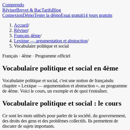
Comprendo
Réviser
Brevet & Bac
Tarifs
Blog
Connexion
Démo
Tester la démo
Essai gratuit
14 jours gratuits
Accueil
/
Réviser
/
Français 4ème
/
Lexique — argumentation et abstraction
/
Vocabulaire politique et social
Français
·
4ème
· Programme officiel
Vocabulaire politique et social
en
4ème
Vocabulaire politique et social
, c'est une notion de
français
du
chapitre «
Lexique — argumentation et abstraction
», au programme
de
4ème
. Voici le cours, un exemple et de quoi t'entraîner.
Vocabulaire politique et social
: le cours
Ce sont les mots utilisés pour parler de la société, du gouvernement,
des droits des gens et des problèmes collectifs. Ils permettent de
discuter de sujets importants.