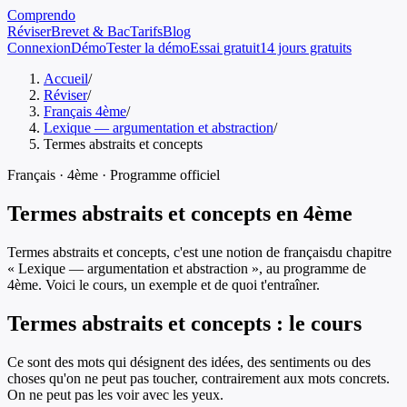
Comprendo
Réviser
Brevet & Bac
Tarifs
Blog
Connexion
Démo
Tester la démo
Essai gratuit
14 jours gratuits
Accueil
/
Réviser
/
Français 4ème
/
Lexique — argumentation et abstraction
/
Termes abstraits et concepts
Français
·
4ème
· Programme officiel
Termes abstraits et concepts
en
4ème
Termes abstraits et concepts
, c'est une notion de
français
du chapitre
«
Lexique — argumentation et abstraction
», au programme de
4ème
. Voici le cours, un exemple et de quoi t'entraîner.
Termes abstraits et concepts
: le cours
Ce sont des mots qui désignent des idées, des sentiments ou des
choses qu'on ne peut pas toucher, contrairement aux mots concrets.
On ne peut pas les voir avec les yeux.