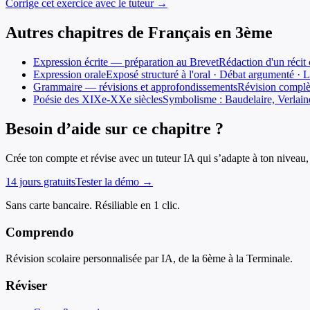
Corrige cet exercice avec le tuteur →
Autres chapitres de
Français
en
3ème
Expression écrite — préparation au Brevet
Rédaction d'un récit
Expression orale
Exposé structuré à l'oral · Débat argumenté · 
Grammaire — révisions et approfondissements
Révision complèt
Poésie des XIXe-XXe siècles
Symbolisme : Baudelaire, Verlain
Besoin d’aide sur ce chapitre ?
Crée ton compte et révise avec un tuteur IA qui s’adapte à ton niveau, 
14 jours gratuits
Tester la démo →
Sans carte bancaire. Résiliable en 1 clic.
Comprendo
Révision scolaire personnalisée par IA, de la 6ème à la Terminale.
Réviser