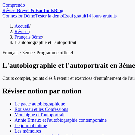
Comprendo
Réviser
Brevet & Bac
Tarifs
Blog
Connexion
Démo
Tester la démo
Essai gratuit
14 jours gratuits
Accueil
/
Réviser
/
Français 3ème
/
L'autobiographie et l'autoportrait
Français
·
3ème
· Programme officiel
L'autobiographie et l'autoportrait
en
3èm
Cours complet, points clés à retenir et exercices d'entraînement de
l'a
Réviser notion par notion
Le pacte autobiographique
Rousseau et les Confessions
Montaigne et l'autoportrait
Annie Ernaux et l'autobiographie contemporaine
Le journal intime
Les mémoires