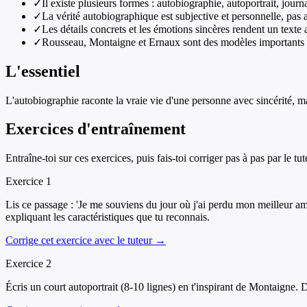
✓
Il existe plusieurs formes : autobiographie, autoportrait, jour
✓
La vérité autobiographique est subjective et personnelle, pas 
✓
Les détails concrets et les émotions sincères rendent un text
✓
Rousseau, Montaigne et Ernaux sont des modèles importants de
L'essentiel
L'autobiographie raconte la vraie vie d'une personne avec sincérité, mai
Exercices d'entraînement
Entraîne-toi sur ces exercices, puis fais-toi corriger pas à pas par le tut
Exercice
1
Lis ce passage : 'Je me souviens du jour où j'ai perdu mon meilleur ami.
expliquant les caractéristiques que tu reconnais.
Corrige cet exercice avec le tuteur →
Exercice
2
Écris un court autoportrait (8-10 lignes) en t'inspirant de Montaigne. D