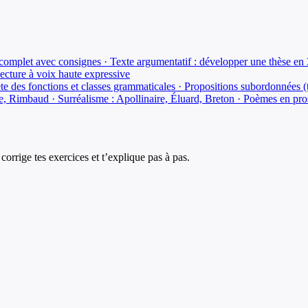
 complet avec consignes · Texte argumentatif : développer une thèse en 
Lecture à voix haute expressive
e des fonctions et classes grammaticales · Propositions subordonnées (t
e, Rimbaud · Surréalisme : Apollinaire, Éluard, Breton · Poèmes en pro
corrige tes exercices et t’explique pas à pas.