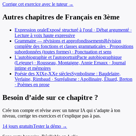
Corrige cet exercice avec le tuteur →
Autres chapitres de
Français
en
3ème
Expression orale
Exposé structuré à l'oral · Débat argumenté ·
Lecture à voix haute expressive
Grammaire — révisions et approfondissements
Révision
complète des fonctions et classes grammaticales · Propositions
subordonnées (toutes formes) · Ponctuation et sens
L'autobiographie et l'autoportrait
Pacte autobiographique
(Lejeune) · Rousseau, Montaigne, Annie Ernaux · Journal
intime et mémoires
Poésie des XIXe-XXe siècles
Symbolisme : Baudelaire,
Verlaine, Rimbaud · Surréalisme : Apollinaire, Éluard, Breton
· Poèmes en prose
Besoin d’aide sur ce chapitre ?
Crée ton compte et révise avec un tuteur IA qui s’adapte à ton
niveau, corrige tes exercices et t’explique pas à pas.
14 jours gratuits
Tester la démo →