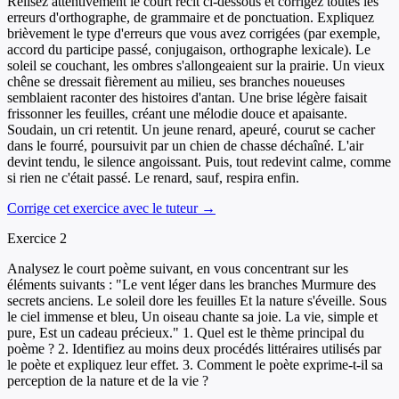
Relisez attentivement le court récit ci-dessous et corrigez toutes les
erreurs d'orthographe, de grammaire et de ponctuation. Expliquez
brièvement le type d'erreurs que vous avez corrigées (par exemple,
accord du participe passé, conjugaison, orthographe lexicale). Le
soleil se couchant, les ombres s'allongeaient sur la prairie. Un vieux
chêne se dressait fièrement au milieu, ses branches noueuses
semblaient raconter des histoires d'antan. Une brise légère faisait
frissonner les feuilles, créant une mélodie douce et apaisante.
Soudain, un cri retentit. Un jeune renard, apeuré, courut se cacher
dans le fourré, poursuivit par un chien de chasse déchaîné. L'air
devint tendu, le silence angoissant. Puis, tout redevint calme, comme
si rien ne c'était passé. Le renard, sauf, respira enfin.
Corrige cet exercice avec le tuteur →
Exercice
2
Analysez le court poème suivant, en vous concentrant sur les
éléments suivants : "Le vent léger dans les branches Murmure des
secrets anciens. Le soleil dore les feuilles Et la nature s'éveille. Sous
le ciel immense et bleu, Un oiseau chante sa joie. La vie, simple et
pure, Est un cadeau précieux." 1. Quel est le thème principal du
poème ? 2. Identifiez au moins deux procédés littéraires utilisés par
le poète et expliquez leur effet. 3. Comment le poète exprime-t-il sa
perception de la nature et de la vie ?