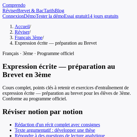
Comprendo
Réviser
Brevet & Bac
Tarifs
Blog
Connexion
Démo
Tester la démo
Essai gratuit
14 jours gratuits
Accueil
/
Réviser
/
Français 3ème
/
Expression écrite — préparation au Brevet
Français
·
3ème
· Programme officiel
Expression écrite — préparation au
Brevet
en
3ème
Cours complet, points clés à retenir et exercices d'entraînement de
expression écrite — préparation au brevet
pour les élèves de
3ème
.
Conforme au programme officiel.
Réviser notion par notion
Rédaction d'un récit complet avec consignes
Texte argumentatif : développer une thèse
Répondre à des questions de lecture analytique