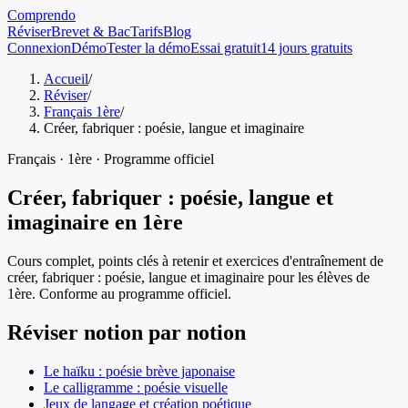
Comprendo
Réviser
Brevet & Bac
Tarifs
Blog
Connexion
Démo
Tester la démo
Essai gratuit
14 jours gratuits
Accueil
/
Réviser
/
Français 1ère
/
Créer, fabriquer : poésie, langue et imaginaire
Français
·
1ère
· Programme officiel
Créer, fabriquer : poésie, langue et
imaginaire
en
1ère
Cours complet, points clés à retenir et exercices d'entraînement de
créer, fabriquer : poésie, langue et imaginaire
pour les élèves de
1ère
. Conforme au programme officiel.
Réviser notion par notion
Le haïku : poésie brève japonaise
Le calligramme : poésie visuelle
Jeux de langage et création poétique