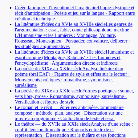
Créer, fabriquer : l'invention et l'imaginaire
Utopie, dystopie et
récit d'anticipation · Poésie et jeu sur la langue · Rapport entre
création et technique
La littérature d'idées du XVIe au XVIIIe siècle
Les genres de
l'argumentation : essai, fable, conte philosophique, maxime ·
L'Humanisme et les Lumières : Montaigne, Voltaire,
Rousseau, Montesquieu · Persuader, convaincre, délibérer :
les stratégies argumentatives
La littérature d'idées du XVIe au XVIIIe siècle
Humanisme et
esprit critique (Montaigne, Rabelais) · Les Lumières et
l'encyclopédisme · Argumentation directe et indirecte
La poésie du XIXe au XXIe siècle
Analyse linéaire d'un
poème (oral EAF) · Figures de style et effets sur le lecteur ·
Mouvements poétiques : romantisme, symbolisme,
surréalisme
La poésie du XIXe au XXIe siècle
Formes poétiques : sonnet,
vers libre, prose · Romantisme, symbolisme, surréalisme ·
Versification et figures de style
Le roman et le récit — épreuves anticipées
Commentaire
composé : méthode, plan, analyse · Dissertation sur une
œuvre au programme · Contraction de texte et essai
Le théâtre — du XVIIe au XXIe siècle
Analyse d'une scène :
conflit, tension dramatique · Rapports entre texte et
représentation · Dissertation sur le théâtre et ses fonctions