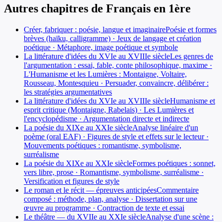
Autres chapitres de
Français
en
1ère
Créer, fabriquer : poésie, langue et imaginaire
Poésie et formes
brèves (haïku, calligramme) · Jeux de langage et création
poétique · Métaphore, image poétique et symbole
La littérature d'idées du XVIe au XVIIIe siècle
Les genres de
l'argumentation : essai, fable, conte philosophique, maxime ·
L'Humanisme et les Lumières : Montaigne, Voltaire,
Rousseau, Montesquieu · Persuader, convaincre, délibérer :
les stratégies argumentatives
La littérature d'idées du XVIe au XVIIIe siècle
Humanisme et
esprit critique (Montaigne, Rabelais) · Les Lumières et
l'encyclopédisme · Argumentation directe et indirecte
La poésie du XIXe au XXIe siècle
Analyse linéaire d'un
poème (oral EAF) · Figures de style et effets sur le lecteur ·
Mouvements poétiques : romantisme, symbolisme,
surréalisme
La poésie du XIXe au XXIe siècle
Formes poétiques : sonnet,
vers libre, prose · Romantisme, symbolisme, surréalisme ·
Versification et figures de style
Le roman et le récit — épreuves anticipées
Commentaire
composé : méthode, plan, analyse · Dissertation sur une
œuvre au programme · Contraction de texte et essai
Le théâtre — du XVIIe au XXIe siècle
Analyse d'une scène :