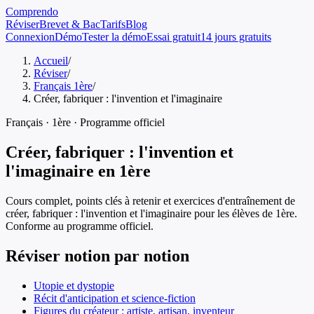
Comprendo
Réviser
Brevet & Bac
Tarifs
Blog
Connexion
Démo
Tester la démo
Essai gratuit
14 jours gratuits
Accueil
/
Réviser
/
Français 1ère
/
Créer, fabriquer : l'invention et l'imaginaire
Français
·
1ère
· Programme officiel
Créer, fabriquer : l'invention et
l'imaginaire
en
1ère
Cours complet, points clés à retenir et exercices d'entraînement de
créer, fabriquer : l'invention et l'imaginaire
pour les élèves de
1ère
.
Conforme au programme officiel.
Réviser notion par notion
Utopie et dystopie
Récit d'anticipation et science-fiction
Figures du créateur : artiste, artisan, inventeur