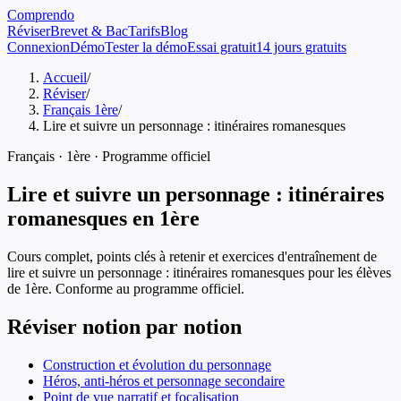
Comprendo
Réviser
Brevet & Bac
Tarifs
Blog
Connexion
Démo
Tester la démo
Essai gratuit
14 jours gratuits
Accueil
/
Réviser
/
Français 1ère
/
Lire et suivre un personnage : itinéraires romanesques
Français
·
1ère
· Programme officiel
Lire et suivre un personnage : itinéraires
romanesques
en
1ère
Cours complet, points clés à retenir et exercices d'entraînement de
lire et suivre un personnage : itinéraires romanesques
pour les élèves
de
1ère
. Conforme au programme officiel.
Réviser notion par notion
Construction et évolution du personnage
Héros, anti-héros et personnage secondaire
Point de vue narratif et focalisation