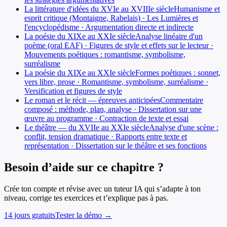
La littérature d'idées du XVIe au XVIIIe siècle
Humanisme et
esprit critique (Montaigne, Rabelais) · Les Lumières et
l'encyclopédisme · Argumentation directe et indirecte
La poésie du XIXe au XXIe siècle
Analyse linéaire d'un
poème (oral EAF) · Figures de style et effets sur le lecteur ·
Mouvements poétiques : romantisme, symbolisme,
surréalisme
La poésie du XIXe au XXIe siècle
Formes poétiques : sonnet,
vers libre, prose · Romantisme, symbolisme, surréalisme ·
Versification et figures de style
Le roman et le récit — épreuves anticipées
Commentaire
composé : méthode, plan, analyse · Dissertation sur une
œuvre au programme · Contraction de texte et essai
Le théâtre — du XVIIe au XXIe siècle
Analyse d'une scène :
conflit, tension dramatique · Rapports entre texte et
représentation · Dissertation sur le théâtre et ses fonctions
Besoin d’aide sur ce chapitre ?
Crée ton compte et révise avec un tuteur IA qui s’adapte à ton
niveau, corrige tes exercices et t’explique pas à pas.
14 jours gratuits
Tester la démo →