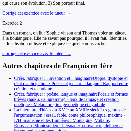
qui cause son évolution, 3) Son portrait final.
Corrige cet exercice avec le tuteur →
Exercice
2
Dans un roman, on lit : 'Sophie vit son ami Thomas voler un gâteau
à la boulangerie. Elle ne savait pas pourquoi il l'avait fait.' Identifiez
la focalisation utilisée et expliquez ce qu'elle nous cache.
Corrige cet exercice avec le tuteur →
Autres chapitres de
Français
en
1ère
Créer, fabriquer : l'invention et l'imaginaire
Utopie, dystopie et
récit d'anticipation · Poésie et jeu sur la langue · Rapport entre
création et technique
Créer, fabriquer : poésie, langue et imaginaire
Poésie et formes
brèves (haïku, calligramme) · Jeux de langage et création
poétique · Métaphore, image poétique et symbole
La littérature d'idées du XVIe au XVIIIe siècle
Les genres de
l'argumentation : essai, fable, conte philosophique, maxime ·
L'Humanisme et les Lumières : Montaigne, Voltaire,
Rousseau, Montesquieu · Persuader, convaincre, délibérer :
les stratégies argumentatives