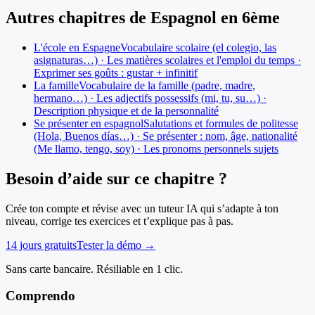
Autres chapitres de
Espagnol
en
6ème
L'école en Espagne
Vocabulaire scolaire (el colegio, las
asignaturas…) · Les matières scolaires et l'emploi du temps ·
Exprimer ses goûts : gustar + infinitif
La famille
Vocabulaire de la famille (padre, madre,
hermano…) · Les adjectifs possessifs (mi, tu, su…) ·
Description physique et de la personnalité
Se présenter en espagnol
Salutations et formules de politesse
(Hola, Buenos días…) · Se présenter : nom, âge, nationalité
(Me llamo, tengo, soy) · Les pronoms personnels sujets
Besoin d’aide sur ce chapitre ?
Crée ton compte et révise avec un tuteur IA qui s’adapte à ton
niveau, corrige tes exercices et t’explique pas à pas.
14 jours gratuits
Tester la démo →
Sans carte bancaire. Résiliable en 1 clic.
Comprendo