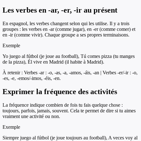
Les verbes en -ar, -er, -ir au présent
En espagnol, les verbes changent selon qui les utilise. Il y a trois
groupes : les verbes en -ar (comme jugar), en -er (comme comer) et
en -ir (comme vivir). Chaque groupe a ses propres terminaisons.
Exemple
Yo juego al fútbol (je joue au football), Tú comes pizza (tu manges
de la pizza), Él vive en Madrid (il habite à Madrid).
À retenir :
Verbes -ar : -o, -as, -a, -amos, -áis, -an | Verbes -er/-ir : -o,
-es, -e, -emos/-imos, -éis, -en.
Exprimer la fréquence des activités
La fréquence indique combien de fois tu fais quelque chose :
toujours, parfois, jamais, souvent. Cela te permet de dire si tu aimes
vraiment une activité ou non.
Exemple
Siempre juego al fútbol (je joue toujours au football), A veces voy al