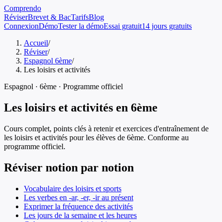
Comprendo
Réviser
Brevet & Bac
Tarifs
Blog
Connexion
Démo
Tester la démo
Essai gratuit
14 jours gratuits
Accueil
/
Réviser
/
Espagnol 6ème
/
Les loisirs et activités
Espagnol
·
6ème
· Programme officiel
Les loisirs et activités
en
6ème
Cours complet, points clés à retenir et exercices d'entraînement de
les loisirs et activités
pour les élèves de
6ème
. Conforme au
programme officiel.
Réviser notion par notion
Vocabulaire des loisirs et sports
Les verbes en -ar, -er, -ir au présent
Exprimer la fréquence des activités
Les jours de la semaine et les heures