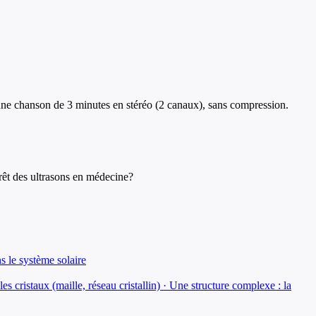
'une chanson de 3 minutes en stéréo (2 canaux), sans compression.
rêt des ultrasons en médecine?
s le système solaire
s cristaux (maille, réseau cristallin) · Une structure complexe : la