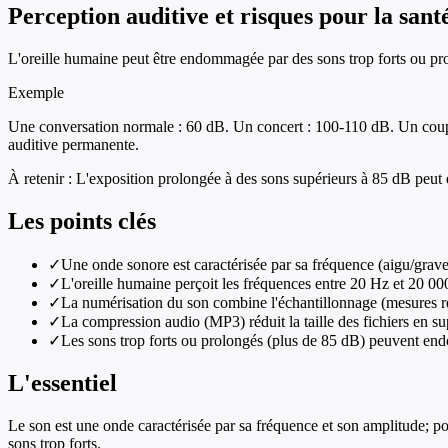
Perception auditive et risques pour la sant
L'oreille humaine peut être endommagée par des sons trop forts ou prol
Exemple
Une conversation normale : 60 dB. Un concert : 100-110 dB. Un coup
auditive permanente.
À retenir :
L'exposition prolongée à des sons supérieurs à 85 dB peut e
Les points clés
✓
Une onde sonore est caractérisée par sa fréquence (aigu/grave)
✓
L'oreille humaine perçoit les fréquences entre 20 Hz et 20 0
✓
La numérisation du son combine l'échantillonnage (mesures rég
✓
La compression audio (MP3) réduit la taille des fichiers en s
✓
Les sons trop forts ou prolongés (plus de 85 dB) peuvent en
L'essentiel
Le son est une onde caractérisée par sa fréquence et son amplitude; pour
sons trop forts.