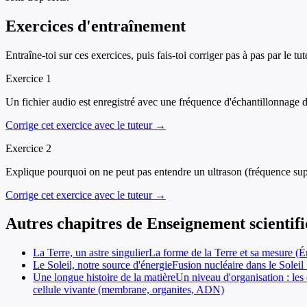
Exercices d'entraînement
Entraîne-toi sur ces exercices, puis fais-toi corriger pas à pas par le tut
Exercice
1
Un fichier audio est enregistré avec une fréquence d'échantillonnage 
Corrige cet exercice avec le tuteur →
Exercice
2
Explique pourquoi on ne peut pas entendre un ultrason (fréquence supé
Corrige cet exercice avec le tuteur →
Autres chapitres de
Enseignement scientif
La Terre, un astre singulier
La forme de la Terre et sa mesure (Ér
Le Soleil, notre source d'énergie
Fusion nucléaire dans le Soleil 
Une longue histoire de la matière
Un niveau d'organisation : les 
cellule vivante (membrane, organites, ADN)