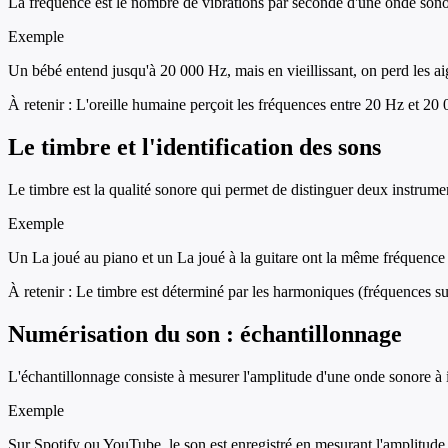
La fréquence est le nombre de vibrations par seconde d'une onde sonore
Exemple
Un bébé entend jusqu'à 20 000 Hz, mais en vieillissant, on perd les ai
À retenir :
L'oreille humaine perçoit les fréquences entre 20 Hz et 20 0
Le timbre et l'identification des sons
Le timbre est la qualité sonore qui permet de distinguer deux instru
Exemple
Un La joué au piano et un La joué à la guitare ont la même fréquence (
À retenir :
Le timbre est déterminé par les harmoniques (fréquences su
Numérisation du son : échantillonnage
L'échantillonnage consiste à mesurer l'amplitude d'une onde sonore à int
Exemple
Sur Spotify ou YouTube, le son est enregistré en mesurant l'amplitude