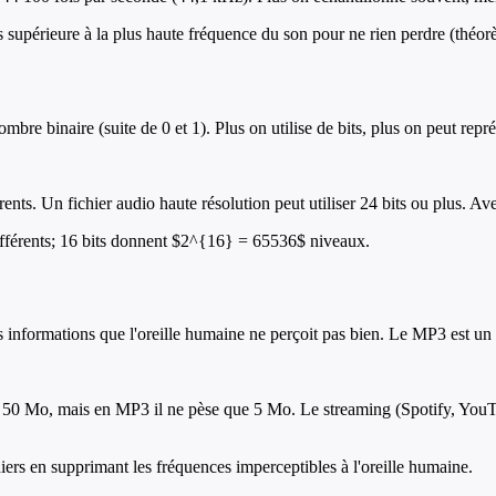
s supérieure à la plus haute fréquence du son pour ne rien perdre (théo
re binaire (suite de 0 et 1). Plus on utilise de bits, plus on peut représ
nts. Un fichier audio haute résolution peut utiliser 24 bits ou plus. Avec
ifférents; 16 bits donnent $2^{16} = 65536$ niveaux.
s informations que l'oreille humaine ne perçoit pas bien. Le MP3 est un 
0 Mo, mais en MP3 il ne pèse que 5 Mo. Le streaming (Spotify, YouTub
iers en supprimant les fréquences imperceptibles à l'oreille humaine.