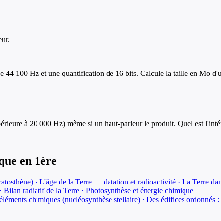
eur.
de 44 100 Hz et une quantification de 16 bits. Calcule la taille en Mo d
rieure à 20 000 Hz) même si un haut-parleur le produit. Quel est l'inté
ique
en
1ère
atosthène) · L'âge de la Terre — datation et radioactivité · La Terre dan
· Bilan radiatif de la Terre · Photosynthèse et énergie chimique
éléments chimiques (nucléosynthèse stellaire) · Des édifices ordonnés : le