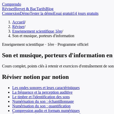
Comprendo
Réviser
Brevet & Bac
Tarifs
Blog
Connexion
Démo
Tester la démo
Essai gratuit
14 jours gratuits
Accueil
/
Réviser
/
Enseignement scientifique 1ère
/
Son et musique, porteurs d'information
Enseignement scientifique
·
1ère
· Programme officiel
Son et musique, porteurs d'information
en
Cours complet, points clés à retenir et exercices d'entraînement de
son
Réviser notion par notion
Les ondes sonores et leurs caractéristiques
La fréquence et la perception auditive
Le timbre et l'identification des sons
Numérisation du son : échantillonnage
Numérisation du son : quantification
Compression audio et formats numériques