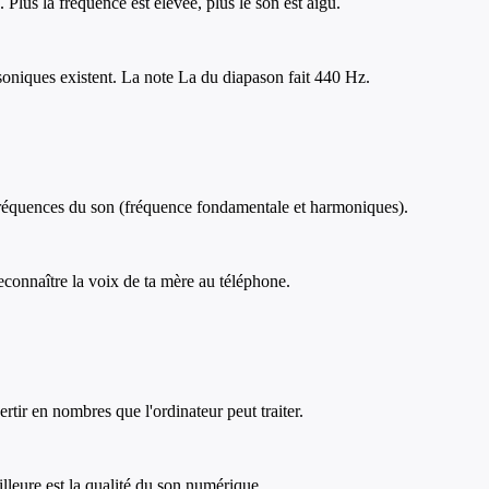
lus la fréquence est élevée, plus le son est aigu.
asoniques existent. La note La du diapason fait 440 Hz.
 fréquences du son (fréquence fondamentale et harmoniques).
econnaître la voix de ta mère au téléphone.
rtir en nombres que l'ordinateur peut traiter.
lleure est la qualité du son numérique.