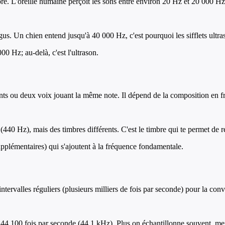
. L'oreille humaine perçoit les sons entre environ 20 Hz et 20 000 Hz. P
gus. Un chien entend jusqu'à 40 000 Hz, c'est pourquoi les sifflets ultr
00 Hz; au-delà, c'est l'ultrason.
ments ou deux voix jouant la même note. Il dépend de la composition en
440 Hz), mais des timbres différents. C'est le timbre qui te permet de r
pplémentaires) qui s'ajoutent à la fréquence fondamentale.
ervalles réguliers (plusieurs milliers de fois par seconde) pour la conve
 44 100 fois par seconde (44,1 kHz). Plus on échantillonne souvent, mei