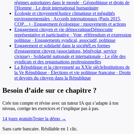
régimes autoritaires dans le monde · Géopolitique et droits de
l'Homme · Le droit international humanitaire
Écologie et citoyenneté
Justice climatique et inégalités
environnementales · Accords internationaux (Paris 2015,
COP…) · Engagement écologique : mouvements et actions
Engagement citoyen et vie démocratique
Démocratie
représentative et participative · Vote, référendum et expression
politique · Engagements syndical, associatif, politique
Engagement et solidarité dans la société
Les formes
d'engagement citoyen (associations, bénévolat, service
civique) · Solidarité nationale et internationale · Le rôle des
syndicats et des organisations professionnelles
La République et la citoyenneté au XXIe siècle
Institutions de
la Ve République · Élections et vie politique française · Droits
et devoirs du citoyen dans la République
Besoin d’aide sur ce chapitre ?
Crée ton compte et révise avec un tuteur IA qui s’adapte à ton
niveau, corrige tes exercices et t’explique pas à pas.
14 jours gratuits
Tester la démo →
Sans carte bancaire. Résiliable en 1 clic.