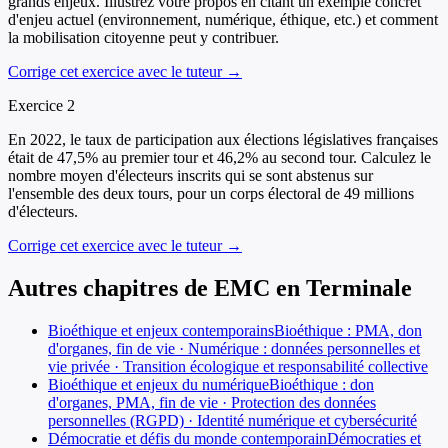
grands enjeux. Illustrez votre propos en citant un exemple concret
d'enjeu actuel (environnement, numérique, éthique, etc.) et comment
la mobilisation citoyenne peut y contribuer.
Corrige cet exercice avec le tuteur →
Exercice
2
En 2022, le taux de participation aux élections législatives françaises
était de 47,5% au premier tour et 46,2% au second tour. Calculez le
nombre moyen d'électeurs inscrits qui se sont abstenus sur
l'ensemble des deux tours, pour un corps électoral de 49 millions
d'électeurs.
Corrige cet exercice avec le tuteur →
Autres chapitres de
EMC
en
Terminale
Bioéthique et enjeux contemporains
Bioéthique : PMA, don
d'organes, fin de vie · Numérique : données personnelles et
vie privée · Transition écologique et responsabilité collective
Bioéthique et enjeux du numérique
Bioéthique : don
d'organes, PMA, fin de vie · Protection des données
personnelles (RGPD) · Identité numérique et cybersécurité
Démocratie et défis du monde contemporain
Démocraties et