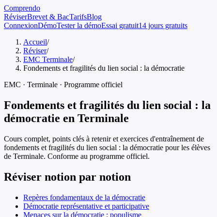
Comprendo
Réviser
Brevet & Bac
Tarifs
Blog
Connexion
Démo
Tester la démo
Essai gratuit
14 jours gratuits
Accueil
/
Réviser
/
EMC Terminale
/
Fondements et fragilités du lien social : la démocratie
EMC
·
Terminale
· Programme officiel
Fondements et fragilités du lien social : la
démocratie
en
Terminale
Cours complet, points clés à retenir et exercices d'entraînement de
fondements et fragilités du lien social : la démocratie
pour les élèves
de
Terminale
. Conforme au programme officiel.
Réviser notion par notion
Repères fondamentaux de la démocratie
Démocratie représentative et participative
Menaces sur la démocratie : populisme