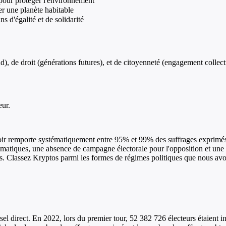
 pour protéger l'environnement
er une planète habitable
s d'égalité et de solidarité
ud), de droit (générations futures), et de citoyenneté (engagement collect
eur.
voir remporte systématiquement entre 95% et 99% des suffrages exprimés,
ématiques, une absence de campagne électorale pour l'opposition et une 
nts. Classez Kryptos parmi les formes de régimes politiques que nous avo
sel direct. En 2022, lors du premier tour, 52 382 726 électeurs étaient i