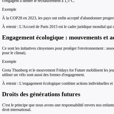
s'engagent à limiter le réchauffement à 1,5°C.
Exemple
À la COP28 en 2023, les pays ont enfin accepté d'abandonner progress
À retenir :
L'Accord de Paris 2015 est le cadre juridique mondial qui o
Engagement écologique : mouvements et ac
Ce sont les initiatives citoyennes pour protéger l'environnement : as
pour le climat).
Exemple
Greta Thunberg et le mouvement Fridays for Future mobilisent les je
utiliser un vélo sont aussi des formes d'engagement.
À retenir :
L'engagement écologique combine actions individuelles et m
Droits des générations futures
C'est le principe que nous avons une responsabilité envers nos enfants 
droit international.