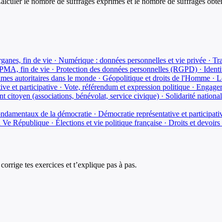
Calculer le nombre de suffrages exprimés et le nombre de suffrages obten
anes, fin de vie · Numérique : données personnelles et vie privée · Tran
 PMA, fin de vie · Protection des données personnelles (RGPD) · Identi
mes autoritaires dans le monde · Géopolitique et droits de l'Homme · Le
ve et participative · Vote, référendum et expression politique · Engagem
citoyen (associations, bénévolat, service civique) · Solidarité nationale
ndamentaux de la démocratie · Démocratie représentative et participati
la Ve République · Élections et vie politique française · Droits et devoi
corrige tes exercices et t’explique pas à pas.