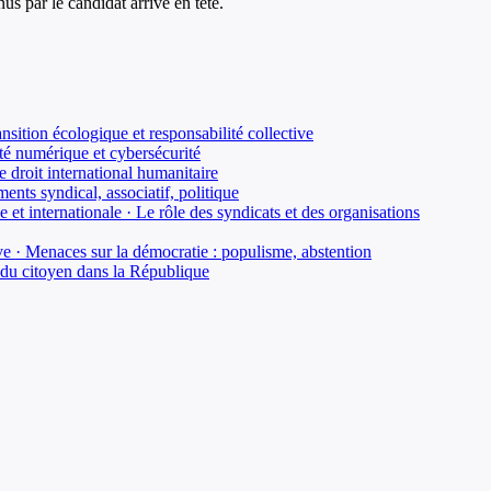
us par le candidat arrivé en tête.
sition écologique et responsabilité collective
té numérique et cybersécurité
 droit international humanitaire
ents syndical, associatif, politique
 et internationale · Le rôle des syndicats et des organisations
ve · Menaces sur la démocratie : populisme, abstention
rs du citoyen dans la République