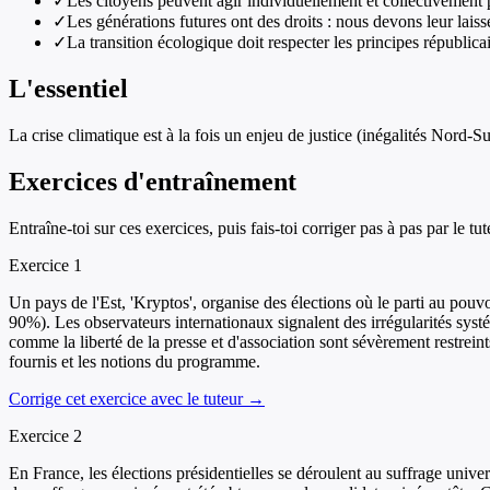
✓
Les citoyens peuvent agir individuellement et collectivement
✓
Les générations futures ont des droits : nous devons leur laiss
✓
La transition écologique doit respecter les principes républicain
L'essentiel
La crise climatique est à la fois un enjeu de justice (inégalités Nord-S
Exercices d'entraînement
Entraîne-toi sur ces exercices, puis fais-toi corriger pas à pas par le tut
Exercice
1
Un pays de l'Est, 'Kryptos', organise des élections où le parti au pou
90%). Les observateurs internationaux signalent des irrégularités syst
comme la liberté de la presse et d'association sont sévèrement restrei
fournis et les notions du programme.
Corrige cet exercice avec le tuteur →
Exercice
2
En France, les élections présidentielles se déroulent au suffrage univer