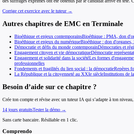
des suffrages exprimés ont été obtenus par le candidat arrivé en tête. 
Corrige cet exercice avec le tuteur →
Autres chapitres de
EMC
en
Terminale
Bioéthique et enjeux contemporains
Bioéthique : PMA, don d'org
Bioéthique et enjeux du numérique
Bioéthique : don d'organes,
Démocratie et défis du monde contemporain
Démocraties et régi
Engagement citoyen et vie démocratique
Démocratie représentati
Engagement et solidarité dans la société
Les formes d'engagement 
professionnelles
Fondements et fragilités du lien social : la démocratie
Repères fo
La République et la citoyenneté au XXIe siècle
Institutions de 
Besoin d’aide sur ce chapitre ?
Crée ton compte et révise avec un tuteur IA qui s’adapte à ton niveau, 
14 jours gratuits
Tester la démo →
Sans carte bancaire. Résiliable en 1 clic.
Comprendo