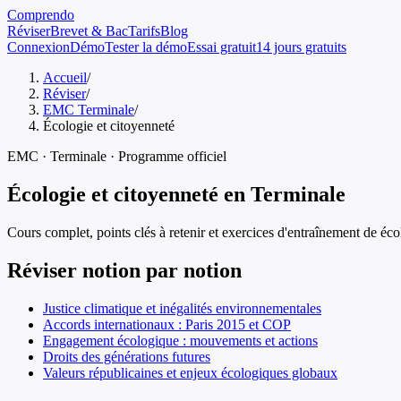
Comprendo
Réviser
Brevet & Bac
Tarifs
Blog
Connexion
Démo
Tester la démo
Essai gratuit
14 jours gratuits
Accueil
/
Réviser
/
EMC Terminale
/
Écologie et citoyenneté
EMC
·
Terminale
· Programme officiel
Écologie et citoyenneté
en
Terminale
Cours complet, points clés à retenir et exercices d'entraînement de
éco
Réviser notion par notion
Justice climatique et inégalités environnementales
Accords internationaux : Paris 2015 et COP
Engagement écologique : mouvements et actions
Droits des générations futures
Valeurs républicaines et enjeux écologiques globaux