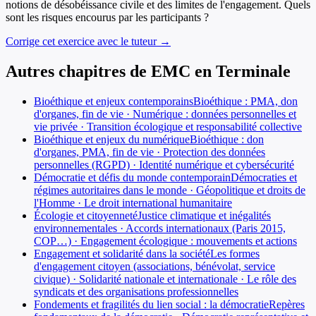
notions de désobéissance civile et des limites de l'engagement. Quels
sont les risques encourus par les participants ?
Corrige cet exercice avec le tuteur →
Autres chapitres de
EMC
en
Terminale
Bioéthique et enjeux contemporains
Bioéthique : PMA, don
d'organes, fin de vie · Numérique : données personnelles et
vie privée · Transition écologique et responsabilité collective
Bioéthique et enjeux du numérique
Bioéthique : don
d'organes, PMA, fin de vie · Protection des données
personnelles (RGPD) · Identité numérique et cybersécurité
Démocratie et défis du monde contemporain
Démocraties et
régimes autoritaires dans le monde · Géopolitique et droits de
l'Homme · Le droit international humanitaire
Écologie et citoyenneté
Justice climatique et inégalités
environnementales · Accords internationaux (Paris 2015,
COP…) · Engagement écologique : mouvements et actions
Engagement et solidarité dans la société
Les formes
d'engagement citoyen (associations, bénévolat, service
civique) · Solidarité nationale et internationale · Le rôle des
syndicats et des organisations professionnelles
Fondements et fragilités du lien social : la démocratie
Repères