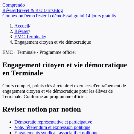
Comprendo
Réviser
Brevet & Bac
Tarifs
Blog
Connexion
Démo
Tester la démo
Essai gratuit
14 jours gratuits
Accueil
/
Réviser
/
EMC Terminale
/
Engagement citoyen et vie démocratique
EMC
·
Terminale
· Programme officiel
Engagement citoyen et vie démocratique
en
Terminale
Cours complet, points clés à retenir et exercices d'entraînement de
engagement citoyen et vie démocratique
pour les élèves de
Terminale
. Conforme au programme officiel.
Réviser notion par notion
Démocratie représentative et participative
Vote, référendum et expression politique
Engagements syndical, associatif et politique