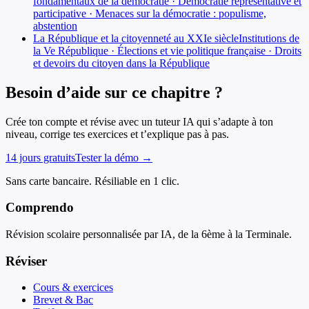
fondamentaux de la démocratie · Démocratie représentative et
participative · Menaces sur la démocratie : populisme,
abstention
La République et la citoyenneté au XXIe siècle
Institutions de
la Ve République · Élections et vie politique française · Droits
et devoirs du citoyen dans la République
Besoin d’aide sur ce chapitre ?
Crée ton compte et révise avec un tuteur IA qui s’adapte à ton
niveau, corrige tes exercices et t’explique pas à pas.
14 jours gratuits
Tester la démo →
Sans carte bancaire. Résiliable en 1 clic.
Comprendo
Révision scolaire personnalisée par IA, de la 6ème à la Terminale.
Réviser
Cours & exercices
Brevet & Bac