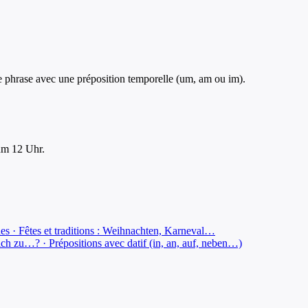
ne phrase avec une préposition temporelle (um, am ou im).
 um 12 Uhr.
es · Fêtes et traditions : Weihnachten, Karneval…
h zu…? · Prépositions avec datif (in, an, auf, neben…)