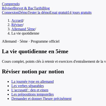
Comprendo
Réviser
Brevet & Bac
Tarifs
Blog
Connexion
Démo
Tester la démo
Essai gratuit
14 jours gratuits
Accueil
/
Réviser
/
Allemand 5ème
/
La vie quotidienne
Allemand
·
5ème
· Programme officiel
La vie quotidienne
en
5ème
Cours complet, points clés à retenir et exercices d'entraînement de
la 
Réviser notion par notion
La journée type en allemand
Les verbes séparables
L'accusatif : den et einen
Les prépositions temporelles
Demander et donner l'heure précisément