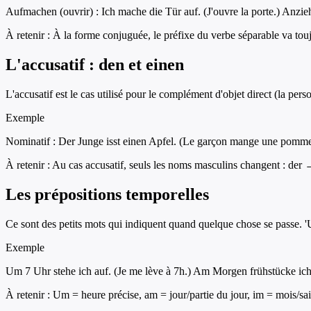
Aufmachen (ouvrir) : Ich mache die Tür auf. (J'ouvre la porte.) Anziehe
À retenir :
À la forme conjuguée, le préfixe du verbe séparable va toujo
L'accusatif : den et einen
L'accusatif est le cas utilisé pour le complément d'objet direct (la pers
Exemple
Nominatif : Der Junge isst einen Apfel. (Le garçon mange une pomme.)
À retenir :
Au cas accusatif, seuls les noms masculins changent : der
Les prépositions temporelles
Ce sont des petits mots qui indiquent quand quelque chose se passe. 'Um'
Exemple
Um 7 Uhr stehe ich auf. (Je me lève à 7h.) Am Morgen frühstücke ich.
À retenir :
Um = heure précise, am = jour/partie du jour, im = mois/sa