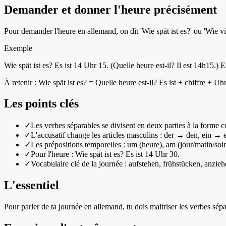
Demander et donner l'heure précisément
Pour demander l'heure en allemand, on dit 'Wie spät ist es?' ou 'Wie vie
Exemple
Wie spät ist es? Es ist 14 Uhr 15. (Quelle heure est-il? Il est 14h15.) 
À retenir :
Wie spät ist es? = Quelle heure est-il? Es ist + chiffre + Uh
Les points clés
✓
Les verbes séparables se divisent en deux parties à la forme co
✓
L'accusatif change les articles masculins : der → den, ein → 
✓
Les prépositions temporelles : um (heure), am (jour/matin/soir
✓
Pour l'heure : Wie spät ist es? Es ist 14 Uhr 30.
✓
Vocabulaire clé de la journée : aufstehen, frühstücken, anzieh
L'essentiel
Pour parler de ta journée en allemand, tu dois maitriser les verbes sépar