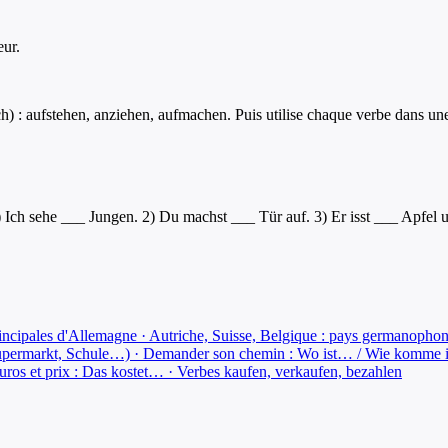
eur.
ch) : aufstehen, anziehen, aufmachen. Puis utilise chaque verbe dans u
 1) Ich sehe ___ Jungen. 2) Du machst ___ Tür auf. 3) Er isst ___ Apfel
rincipales d'Allemagne · Autriche, Suisse, Belgique : pays germanophon
Supermarkt, Schule…) · Demander son chemin : Wo ist… / Wie komme ic
uros et prix : Das kostet… · Verbes kaufen, verkaufen, bezahlen