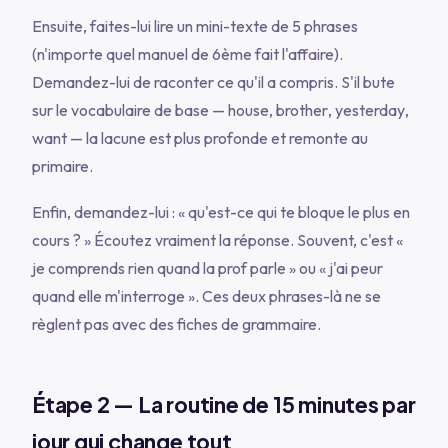
Ensuite, faites-lui lire un mini-texte de 5 phrases
(n'importe quel manuel de 6ème fait l'affaire).
Demandez-lui de raconter ce qu'il a compris. S'il bute
sur le vocabulaire de base —
house
,
brother
,
yesterday
,
want
— la lacune est plus profonde et remonte au
primaire.
Enfin, demandez-lui :
« qu'est-ce qui te bloque le plus en
cours ? »
Écoutez vraiment la réponse. Souvent, c'est
«
je comprends rien quand la prof parle »
ou
« j'ai peur
quand elle m'interroge »
. Ces deux phrases-là ne se
règlent pas avec des fiches de grammaire.
Étape 2 — La routine de 15 minutes par
jour qui change tout