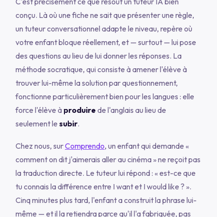
C'est précisément ce que résout un tuteur IA bien
conçu. Là où une fiche ne sait que présenter une règle,
un tuteur conversationnel adapte le niveau, repère où
votre enfant bloque réellement, et — surtout — lui pose
des questions au lieu de lui donner les réponses. La
méthode socratique, qui consiste à amener l'élève à
trouver lui-même la solution par questionnement,
fonctionne particulièrement bien pour les langues : elle
force l'élève à
produire
de l'anglais au lieu de
seulement le
subir
.
Chez nous, sur
Comprendo
, un enfant qui demande
«
comment on dit j'aimerais aller au cinéma »
ne reçoit pas
la traduction directe. Le tuteur lui répond :
« est-ce que
tu connais la différence entre I want et I would like ? »
.
Cinq minutes plus tard, l'enfant a construit la phrase lui-
même — et il la retiendra parce qu'il l'a fabriquée, pas