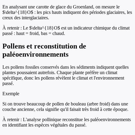
En analysant une carotte de glace du Groenland, on mesure le
$\delta^{18}O$ : les pics hauts indiquent des périodes glaciaires, les
creux des interglaciaires.
À retenir :
Le $\delta^{18}O$ est un indicateur chimique du climat
passé : haut = froid, bas = chaud.
Pollens et reconstitution de
paléoenvironnements
Les pollens fossiles conservés dans les sédiments indiquent quelles
plantes poussaient autrefois. Chaque plante préfère un climat
spécifique, donc les pollens révèlent le climat et l'environnement
passé.
Exemple
Si on trouve beaucoup de pollen de bouleau (arbre froid) dans une
couche ancienne, cela signifie qu'il faisait très froid à cette époque.
À retenir :
L'analyse pollinique reconstitue les paléoenvironnements
en identifiant les espèces végétales du passé.