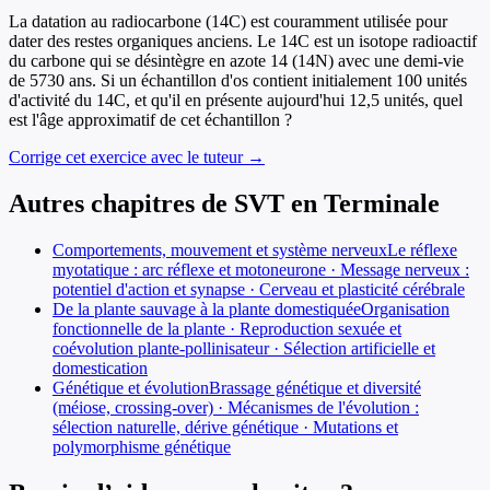
La datation au radiocarbone (14C) est couramment utilisée pour
dater des restes organiques anciens. Le 14C est un isotope radioactif
du carbone qui se désintègre en azote 14 (14N) avec une demi-vie
de 5730 ans. Si un échantillon d'os contient initialement 100 unités
d'activité du 14C, et qu'il en présente aujourd'hui 12,5 unités, quel
est l'âge approximatif de cet échantillon ?
Corrige cet exercice avec le tuteur →
Autres chapitres de
SVT
en
Terminale
Comportements, mouvement et système nerveux
Le réflexe
myotatique : arc réflexe et motoneurone · Message nerveux :
potentiel d'action et synapse · Cerveau et plasticité cérébrale
De la plante sauvage à la plante domestiquée
Organisation
fonctionnelle de la plante · Reproduction sexuée et
coévolution plante-pollinisateur · Sélection artificielle et
domestication
Génétique et évolution
Brassage génétique et diversité
(méiose, crossing-over) · Mécanismes de l'évolution :
sélection naturelle, dérive génétique · Mutations et
polymorphisme génétique