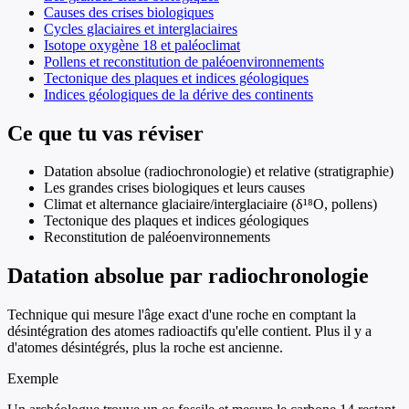
Causes des crises biologiques
Cycles glaciaires et interglaciaires
Isotope oxygène 18 et paléoclimat
Pollens et reconstitution de paléoenvironnements
Tectonique des plaques et indices géologiques
Indices géologiques de la dérive des continents
Ce que tu vas réviser
Datation absolue (radiochronologie) et relative (stratigraphie)
Les grandes crises biologiques et leurs causes
Climat et alternance glaciaire/interglaciaire (δ¹⁸O, pollens)
Tectonique des plaques et indices géologiques
Reconstitution de paléoenvironnements
Datation absolue par radiochronologie
Technique qui mesure l'âge exact d'une roche en comptant la
désintégration des atomes radioactifs qu'elle contient. Plus il y a
d'atomes désintégrés, plus la roche est ancienne.
Exemple