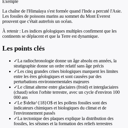
Exemple
La chaîne de l'Himalaya s'est formée quand l'Inde a percuté l'Asie.
Les fossiles de poissons marins au sommet du Mont Everest
prouvent que c'était autrefois un océan.
À retenir :
Les indices géologiques multiples confirment que les
continents se déplacent et que la Terre est dynamique.
Les points clés
✓
La radiochronologie donne un âge absolu en années, la
stratigraphie donne un ordre relatif sans âge précis
✓
Les cinq grandes crises biologiques marquent les limites
entre les ères géologiques et sont causées par des
perturbations environnementales majeures
✓
Le climat alterne entre glaciaires (froid) et interglaciaires
(chaud) selon l'orbite terrestre, avec un cycle d'environ 100
000 ans
✓
Le $\delta^{18}O$ et les pollens fossiles sont des
indicateurs chimiques et biologiques du climat et de
l'environnement passés
✓
La tectonique des plaques explique la distribution des
fossiles, les séismes et la formation des reliefs terrestres