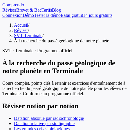
Comprendo
Réviser
Brevet & Bac
Tarifs
Blog
Connexion
Démo
Tester la démo
Essai gratuit
14 jours gratuits
Accueil
/
Réviser
/
SVT Terminale
/
À la recherche du passé géologique de notre planète
SVT
·
Terminale
· Programme officiel
À la recherche du passé géologique de
notre planète
en
Terminale
Cours complet, points clés à retenir et exercices d'entraînement de
à
la recherche du passé géologique de notre planète
pour les élèves de
Terminale
. Conforme au programme officiel.
Réviser notion par notion
Datation absolue par radiochronologie
Datation relative par stratigraphie
Les grandes crises biologiques