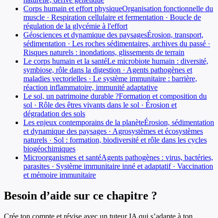
Corps humain et effort physique
Organisation fonctionnelle du
muscle · Respiration cellulaire et fermentation · Boucle de
régulation de la glycémie à l'effort
Géosciences et dynamique des paysages
Érosion, transport,
sédimentation · Les roches sédimentaires, archives du passé ·
Risques naturels : inondations, glissements de terrain
Le corps humain et la santé
Le microbiote humain : diversité,
symbiose, rôle dans la digestion · Agents pathogènes et
maladies vectorielles · Le système immunitaire : barrière,
réaction inflammatoire, immunité adaptative
Le sol, un patrimoine durable ?
Formation et composition du
sol · Rôle des êtres vivants dans le sol · Érosion et
dégradation des sols
Les enjeux contemporains de la planète
Érosion, sédimentation
et dynamique des paysages · Agrosystèmes et écosystèmes
naturels · Sol : formation, biodiversité et rôle dans les cycles
biogéochimiques
Microorganismes et santé
Agents pathogènes : virus, bactéries,
parasites · Système immunitaire inné et adaptatif · Vaccination
et mémoire immunitaire
Besoin d’aide sur ce chapitre ?
Crée ton compte et révise avec un tuteur IA qui s’adapte à ton