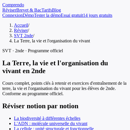
Comprendo
Réviser
Brevet & Bac
Tarifs
Blog
Connexion
Démo
Tester la démo
Essai gratuit
14 jours gratuits
Accueil
/
Réviser
/
SVT 2nde
/
La Terre, la vie et l'organisation du vivant
SVT
·
2nde
· Programme officiel
La Terre, la vie et l'organisation du
vivant
en
2nde
Cours complet, points clés à retenir et exercices d'entraînement de
la
terre, la vie et l'organisation du vivant
pour les élèves de
2nde
.
Conforme au programme officiel.
Réviser notion par notion
La biodiversité à différentes échelles
L'ADN : molécule universelle du vivant
La cellule : unité structurale et fonctionnelle