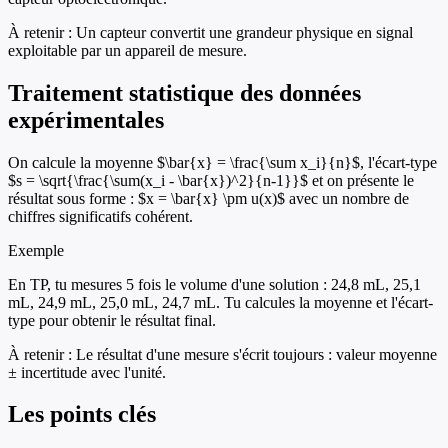
À retenir :
Un capteur convertit une grandeur physique en signal
exploitable par un appareil de mesure.
Traitement statistique des données
expérimentales
On calcule la moyenne $\bar{x} = \frac{\sum x_i}{n}$, l'écart-type
$s = \sqrt{\frac{\sum(x_i - \bar{x})^2}{n-1}}$ et on présente le
résultat sous forme : $x = \bar{x} \pm u(x)$ avec un nombre de
chiffres significatifs cohérent.
Exemple
En TP, tu mesures 5 fois le volume d'une solution : 24,8 mL, 25,1
mL, 24,9 mL, 25,0 mL, 24,7 mL. Tu calcules la moyenne et l'écart-
type pour obtenir le résultat final.
À retenir :
Le résultat d'une mesure s'écrit toujours : valeur moyenne
± incertitude avec l'unité.
Les points clés