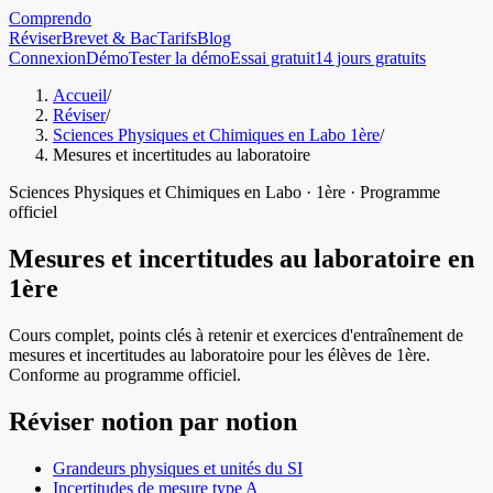
Comprendo
Réviser
Brevet & Bac
Tarifs
Blog
Connexion
Démo
Tester la démo
Essai gratuit
14 jours gratuits
Accueil
/
Réviser
/
Sciences Physiques et Chimiques en Labo 1ère
/
Mesures et incertitudes au laboratoire
Sciences Physiques et Chimiques en Labo
·
1ère
· Programme
officiel
Mesures et incertitudes au laboratoire
en
1ère
Cours complet, points clés à retenir et exercices d'entraînement de
mesures et incertitudes au laboratoire
pour les élèves de
1ère
.
Conforme au programme officiel.
Réviser notion par notion
Grandeurs physiques et unités du SI
Incertitudes de mesure type A