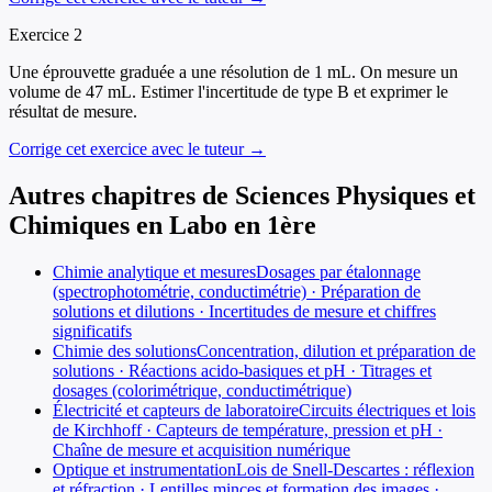
Exercice
2
Une éprouvette graduée a une résolution de 1 mL. On mesure un
volume de 47 mL. Estimer l'incertitude de type B et exprimer le
résultat de mesure.
Corrige cet exercice avec le tuteur →
Autres chapitres de
Sciences Physiques et
Chimiques en Labo
en
1ère
Chimie analytique et mesures
Dosages par étalonnage
(spectrophotométrie, conductimétrie) · Préparation de
solutions et dilutions · Incertitudes de mesure et chiffres
significatifs
Chimie des solutions
Concentration, dilution et préparation de
solutions · Réactions acido-basiques et pH · Titrages et
dosages (colorimétrique, conductimétrique)
Électricité et capteurs de laboratoire
Circuits électriques et lois
de Kirchhoff · Capteurs de température, pression et pH ·
Chaîne de mesure et acquisition numérique
Optique et instrumentation
Lois de Snell-Descartes : réflexion
et réfraction · Lentilles minces et formation des images ·