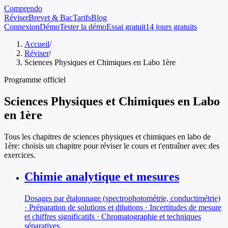
Comprendo
Réviser
Brevet & Bac
Tarifs
Blog
Connexion
Démo
Tester la démo
Essai gratuit
14 jours gratuits
Accueil
/
Réviser
/
Sciences Physiques et Chimiques en Labo 1ère
Programme officiel
Sciences Physiques et Chimiques en Labo
en
1ère
Tous les chapitres de
sciences physiques et chimiques en labo
de
1ère
: choisis un chapitre pour réviser le cours et t'entraîner avec des
exercices.
Chimie analytique et mesures
Dosages par étalonnage (spectrophotométrie, conductimétrie)
· Préparation de solutions et dilutions · Incertitudes de mesure
et chiffres significatifs · Chromatographie et techniques
séparatives