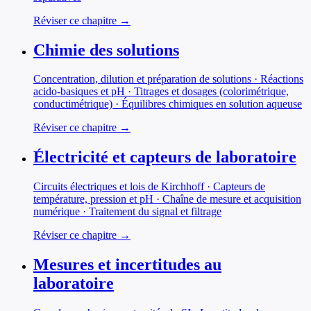
Réviser ce chapitre →
Chimie des solutions
Concentration, dilution et préparation de solutions · Réactions
acido-basiques et pH · Titrages et dosages (colorimétrique,
conductimétrique) · Équilibres chimiques en solution aqueuse
Réviser ce chapitre →
Électricité et capteurs de laboratoire
Circuits électriques et lois de Kirchhoff · Capteurs de
température, pression et pH · Chaîne de mesure et acquisition
numérique · Traitement du signal et filtrage
Réviser ce chapitre →
Mesures et incertitudes au
laboratoire