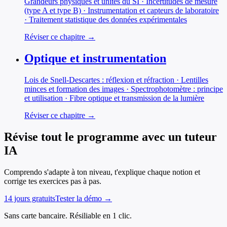
Grandeurs physiques et unités du SI · Incertitudes de mesure
(type A et type B) · Instrumentation et capteurs de laboratoire
· Traitement statistique des données expérimentales
Réviser ce chapitre →
Optique et instrumentation
Lois de Snell-Descartes : réflexion et réfraction · Lentilles
minces et formation des images · Spectrophotomètre : principe
et utilisation · Fibre optique et transmission de la lumière
Réviser ce chapitre →
Révise tout le programme avec un tuteur
IA
Comprendo s'adapte à ton niveau, t'explique chaque notion et
corrige tes exercices pas à pas.
14 jours gratuits
Tester la démo →
Sans carte bancaire. Résiliable en 1 clic.