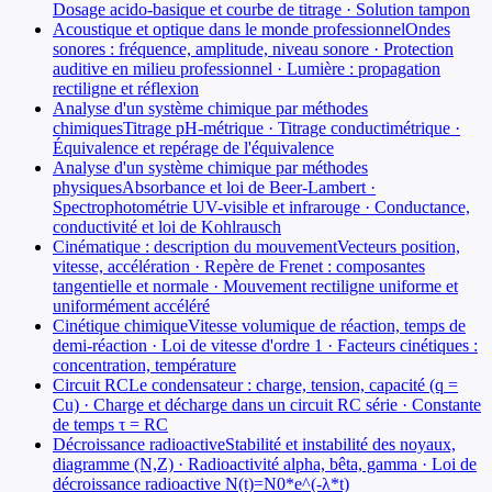
Dosage acido-basique et courbe de titrage · Solution tampon
Acoustique et optique dans le monde professionnel
Ondes
sonores : fréquence, amplitude, niveau sonore · Protection
auditive en milieu professionnel · Lumière : propagation
rectiligne et réflexion
Analyse d'un système chimique par méthodes
chimiques
Titrage pH-métrique · Titrage conductimétrique ·
Équivalence et repérage de l'équivalence
Analyse d'un système chimique par méthodes
physiques
Absorbance et loi de Beer-Lambert ·
Spectrophotométrie UV-visible et infrarouge · Conductance,
conductivité et loi de Kohlrausch
Cinématique : description du mouvement
Vecteurs position,
vitesse, accélération · Repère de Frenet : composantes
tangentielle et normale · Mouvement rectiligne uniforme et
uniformément accéléré
Cinétique chimique
Vitesse volumique de réaction, temps de
demi-réaction · Loi de vitesse d'ordre 1 · Facteurs cinétiques :
concentration, température
Circuit RC
Le condensateur : charge, tension, capacité (q =
Cu) · Charge et décharge dans un circuit RC série · Constante
de temps τ = RC
Décroissance radioactive
Stabilité et instabilité des noyaux,
diagramme (N,Z) · Radioactivité alpha, bêta, gamma · Loi de
décroissance radioactive N(t)=N0*e^(-λ*t)