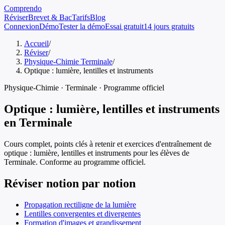
Comprendo
Réviser
Brevet & Bac
Tarifs
Blog
Connexion
Démo
Tester la démo
Essai gratuit
14 jours gratuits
Accueil
/
Réviser
/
Physique-Chimie Terminale
/
Optique : lumière, lentilles et instruments
Physique-Chimie
·
Terminale
· Programme officiel
Optique : lumière, lentilles et instruments
en
Terminale
Cours complet, points clés à retenir et exercices d'entraînement de
optique : lumière, lentilles et instruments
pour les élèves de
Terminale
. Conforme au programme officiel.
Réviser notion par notion
Propagation rectiligne de la lumière
Lentilles convergentes et divergentes
Formation d'images et grandissement