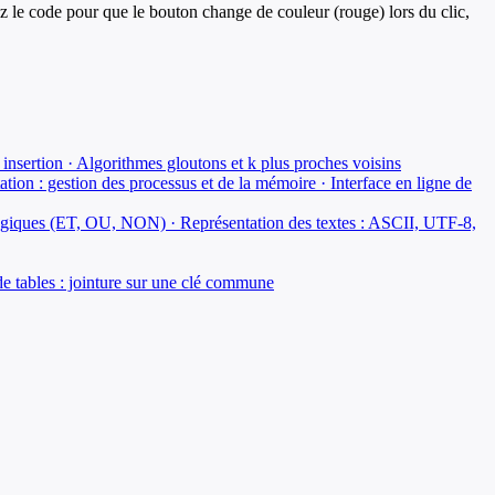
z le code pour que le bouton change de couleur (rouge) lors du clic,
r insertion · Algorithmes gloutons et k plus proches voisins
on : gestion des processus et de la mémoire · Interface en ligne de
rs logiques (ET, OU, NON) · Représentation des textes : ASCII, UTF-8,
de tables : jointure sur une clé commune