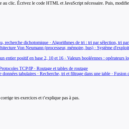
 au clic. Écrivez le code HTML et JavaScript nécessaire. Puis, modifie
u, recherche dichotomique · Algorithmes de tri : tri par sélection, tri pa
hitecture Von Neumann (processeur, mémoire, bus) · Système d'exploitati
'un entier positif en base 2, 10 et 16 · Valeurs booléennes : opérateu
Protocoles TCP/IP · Routage et tables de routage
données tabulaires · Recherche, tri et filtrage dans une table · Fusion 
corrige tes exercices et t’explique pas à pas.