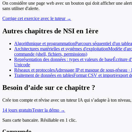
On considère une page web avec un bouton qui doit afficher une alerte
sans utiliser d'alerte.
Corrige cet exercice avec le tuteur →
Autres chapitres de
NSI
en
1ère
Algorithmique et programmation
Parcours séquentiel d'un tablea
Architectures matérielles et systèmes d'exploitation
Modèle d'arc
commande (shell, fichiers, permissions)
Représentation des données : types et valeurs de base
Écriture d
Unicode
Réseaux et protocoles
Adressage IP et masque de sous-réseau · 
Traitement de données en tables
Format CSV et import/export de 
Besoin d’aide sur ce chapitre ?
Crée ton compte et révise avec un tuteur IA qui s’adapte à ton niveau, 
14 jours gratuits
Tester la démo →
Sans carte bancaire. Résiliable en 1 clic.
Comprendo