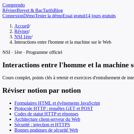
Comprendo
Réviser
Brevet & Bac
Tarifs
Blog
Connexion
Démo
Tester la démo
Essai gratuit
14 jours gratuits
Accueil
/
Réviser
/
NSI 1ère
/
Interactions entre l'homme et la machine sur le Web
NSI
·
1ère
· Programme officiel
Interactions entre l'homme et la machine 
Cours complet, points clés à retenir et exercices d'entraînement de
int
Réviser notion par notion
Formulaires HTML et événements JavaScript
Protocole HTTP : requêtes GET et POST
Codes de statut HTTP et réponses
Architecture client-serveur du Web
Sécurité : injection et HTTPS
Bonnes pratiques de sécurité Web