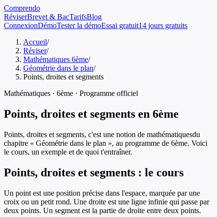
Comprendo
Réviser
Brevet & Bac
Tarifs
Blog
Connexion
Démo
Tester la démo
Essai gratuit
14 jours gratuits
Accueil
/
Réviser
/
Mathématiques 6ème
/
Géométrie dans le plan
/
Points, droites et segments
Mathématiques
·
6ème
· Programme officiel
Points, droites et segments
en
6ème
Points, droites et segments
, c'est une notion de
mathématiques
du
chapitre «
Géométrie dans le plan
», au programme de
6ème
. Voici
le cours, un exemple et de quoi t'entraîner.
Points, droites et segments
: le cours
Un point est une position précise dans l'espace, marquée par une
croix ou un petit rond. Une droite est une ligne infinie qui passe par
deux points. Un segment est la partie de droite entre deux points.