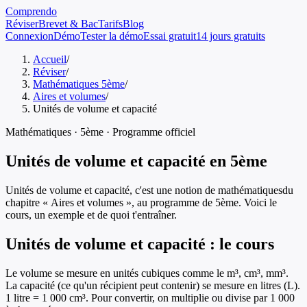
Comprendo
Réviser
Brevet & Bac
Tarifs
Blog
Connexion
Démo
Tester la démo
Essai gratuit
14 jours gratuits
Accueil
/
Réviser
/
Mathématiques 5ème
/
Aires et volumes
/
Unités de volume et capacité
Mathématiques
·
5ème
· Programme officiel
Unités de volume et capacité
en
5ème
Unités de volume et capacité
, c'est une notion de
mathématiques
du
chapitre «
Aires et volumes
», au programme de
5ème
. Voici le
cours, un exemple et de quoi t'entraîner.
Unités de volume et capacité
: le cours
Le volume se mesure en unités cubiques comme le m³, cm³, mm³.
La capacité (ce qu'un récipient peut contenir) se mesure en litres (L).
1 litre = 1 000 cm³. Pour convertir, on multiplie ou divise par 1 000