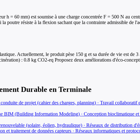
teur h = 60 mm) est soumise à une charge concentrée F = 500 N au centr
i la poutre résiste à la flexion sachant que la contrainte admissible de 
tique. Actuellement, le produit pèse 150 g et sa durée de vie est de 3 
ncinération) : 0.8 kg CO2-eq Proposez deux améliorations d'éco-concepti
pement Durable
en
Terminale
onduite de projet (cahier des charges, planning) · Travail collaboratif e
 BIM (Building Information Modeling) · Conception bioclimatique et 
renouvelable (solaire, éolien, hydraulique) · Réseaux de distribution d'
ion et traitement de données capteurs · Réseaux informatiques et prot