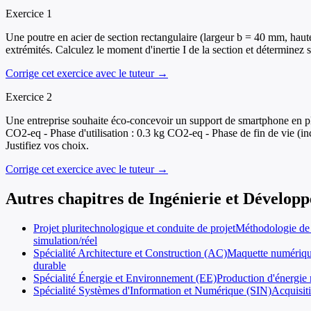
Exercice
1
Une poutre en acier de section rectangulaire (largeur b = 40 mm, hau
extrémités. Calculez le moment d'inertie I de la section et déterminez s
Corrige cet exercice avec le tuteur →
Exercice
2
Une entreprise souhaite éco-concevoir un support de smartphone en plas
CO2-eq - Phase d'utilisation : 0.3 kg CO2-eq - Phase de fin de vie (i
Justifiez vos choix.
Corrige cet exercice avec le tuteur →
Autres chapitres de
Ingénierie et Dévelop
Projet pluritechnologique et conduite de projet
Méthodologie de c
simulation/réel
Spécialité Architecture et Construction (AC)
Maquette numérique
durable
Spécialité Énergie et Environnement (EE)
Production d'énergie 
Spécialité Systèmes d'Information et Numérique (SIN)
Acquisit