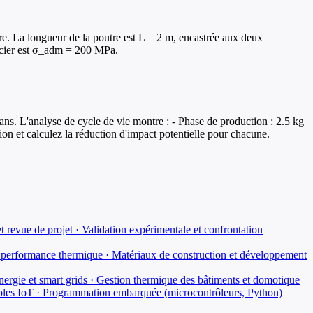
e. La longueur de la poutre est L = 2 m, encastrée aux deux
l'acier est σ_adm = 200 MPa.
ans. L'analyse de cycle de vie montre : - Phase de production : 2.5 kg
on et calculez la réduction d'impact potentielle pour chacune.
t revue de projet · Validation expérimentale et confrontation
performance thermique · Matériaux de construction et développement
énergie et smart grids · Gestion thermique des bâtiments et domotique
ocoles IoT · Programmation embarquée (microcontrôleurs, Python)