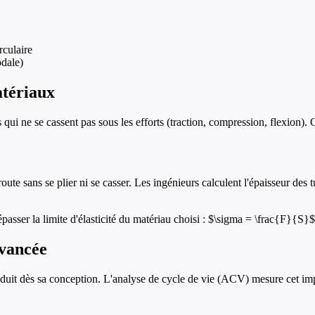
culaire
odale)
atériaux
i ne se cassent pas sous les efforts (traction, compression, flexion). O
 route sans se plier ni se casser. Les ingénieurs calculent l'épaisseur 
épasser la limite d'élasticité du matériau choisi : $\sigma = \frac{F}{S}$
avancée
uit dès sa conception. L'analyse de cycle de vie (ACV) mesure cet impac