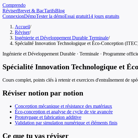
Comprendo
Réviser
Brevet & Bac
Tarifs
Blog
Connexion
Démo
Tester la démo
Essai gratuit
14 jours gratuits
Accueil
/
Réviser
/
Ingénierie et Développement Durable Terminale
/
Spécialité Innovation Technologique et Éco-Conception (ITEC
Ingénierie et Développement Durable
·
Terminale
· Programme offici
Spécialité Innovation Technologique et É
Cours complet, points clés à retenir et exercices d'entraînement de
spé
Réviser notion par notion
Conception mécanique et résistance des matériaux
Éco-conception et analyse de cycle de vie avancée
Prototypage et fabrication additive
Validation par simulation numérique et éléments finis
Ce que tu vas réviser