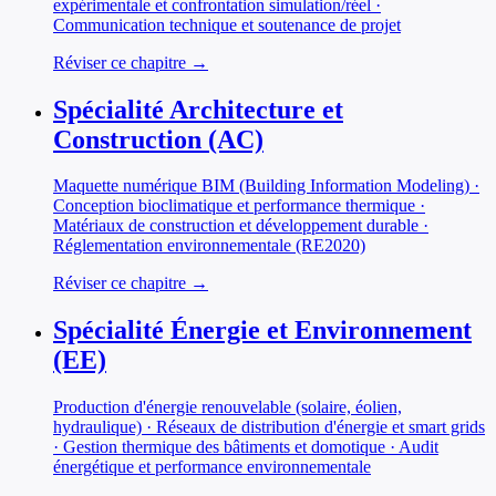
expérimentale et confrontation simulation/réel ·
Communication technique et soutenance de projet
Réviser ce chapitre →
Spécialité Architecture et
Construction (AC)
Maquette numérique BIM (Building Information Modeling) ·
Conception bioclimatique et performance thermique ·
Matériaux de construction et développement durable ·
Réglementation environnementale (RE2020)
Réviser ce chapitre →
Spécialité Énergie et Environnement
(EE)
Production d'énergie renouvelable (solaire, éolien,
hydraulique) · Réseaux de distribution d'énergie et smart grids
· Gestion thermique des bâtiments et domotique · Audit
énergétique et performance environnementale