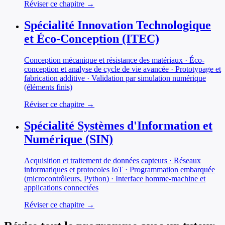
Réviser ce chapitre →
Spécialité Innovation Technologique
et Éco-Conception (ITEC)
Conception mécanique et résistance des matériaux · Éco-
conception et analyse de cycle de vie avancée · Prototypage et
fabrication additive · Validation par simulation numérique
(éléments finis)
Réviser ce chapitre →
Spécialité Systèmes d'Information et
Numérique (SIN)
Acquisition et traitement de données capteurs · Réseaux
informatiques et protocoles IoT · Programmation embarquée
(microcontrôleurs, Python) · Interface homme-machine et
applications connectées
Réviser ce chapitre →