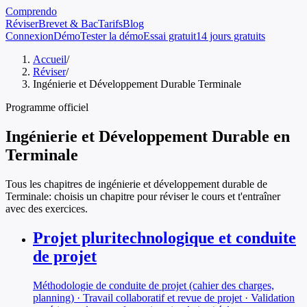
Comprendo
Réviser
Brevet & Bac
Tarifs
Blog
Connexion
Démo
Tester la démo
Essai gratuit
14 jours gratuits
Accueil
/
Réviser
/
Ingénierie et Développement Durable Terminale
Programme officiel
Ingénierie et Développement Durable
en
Terminale
Tous les chapitres de
ingénierie et développement durable
de
Terminale
: choisis un chapitre pour réviser le cours et t'entraîner
avec des exercices.
Projet pluritechnologique et conduite
de projet
Méthodologie de conduite de projet (cahier des charges,
planning) · Travail collaboratif et revue de projet · Validation