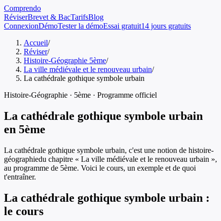
Comprendo
Réviser
Brevet & Bac
Tarifs
Blog
Connexion
Démo
Tester la démo
Essai gratuit
14 jours gratuits
Accueil
/
Réviser
/
Histoire-Géographie 5ème
/
La ville médiévale et le renouveau urbain
/
La cathédrale gothique symbole urbain
Histoire-Géographie
·
5ème
· Programme officiel
La cathédrale gothique symbole urbain
en
5ème
La cathédrale gothique symbole urbain
, c'est une notion de
histoire-
géographie
du chapitre «
La ville médiévale et le renouveau urbain
»,
au programme de
5ème
. Voici le cours, un exemple et de quoi
t'entraîner.
La cathédrale gothique symbole urbain
:
le cours