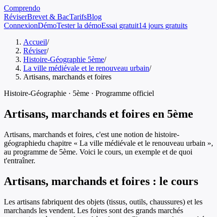
Comprendo
Réviser
Brevet & Bac
Tarifs
Blog
Connexion
Démo
Tester la démo
Essai gratuit
14 jours gratuits
Accueil
/
Réviser
/
Histoire-Géographie 5ème
/
La ville médiévale et le renouveau urbain
/
Artisans, marchands et foires
Histoire-Géographie
·
5ème
· Programme officiel
Artisans, marchands et foires
en
5ème
Artisans, marchands et foires
, c'est une notion de
histoire-
géographie
du chapitre «
La ville médiévale et le renouveau urbain
»,
au programme de
5ème
. Voici le cours, un exemple et de quoi
t'entraîner.
Artisans, marchands et foires
: le cours
Les artisans fabriquent des objets (tissus, outils, chaussures) et les
marchands les vendent. Les foires sont des grands marchés