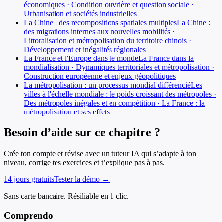
économiques · Condition ouvrière et question sociale ·
Urbanisation et sociétés industrielles
La Chine : des recompositions spatiales multiples
La Chine :
des migrations internes aux nouvelles mobilités ·
Littoralisation et métropolisation du territoire chinois ·
Développement et inégalités régionales
La France et l'Europe dans le monde
La France dans la
mondialisation · Dynamiques territoriales et métropolisation ·
Construction européenne et enjeux géopolitiques
La métropolisation : un processus mondial différencié
Les
villes à l'échelle mondiale : le poids croissant des métropoles ·
Des métropoles inégales et en compétition · La France : la
métropolisation et ses effets
Besoin d’aide sur ce chapitre ?
Crée ton compte et révise avec un tuteur IA qui s’adapte à ton
niveau, corrige tes exercices et t’explique pas à pas.
14 jours gratuits
Tester la démo →
Sans carte bancaire. Résiliable en 1 clic.
Comprendo