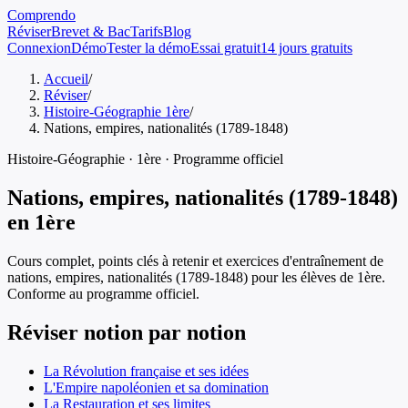
Comprendo
Réviser
Brevet & Bac
Tarifs
Blog
Connexion
Démo
Tester la démo
Essai gratuit
14 jours gratuits
Accueil
/
Réviser
/
Histoire-Géographie 1ère
/
Nations, empires, nationalités (1789-1848)
Histoire-Géographie
·
1ère
· Programme officiel
Nations, empires, nationalités (1789-1848)
en
1ère
Cours complet, points clés à retenir et exercices d'entraînement de
nations, empires, nationalités (1789-1848)
pour les élèves de
1ère
.
Conforme au programme officiel.
Réviser notion par notion
La Révolution française et ses idées
L'Empire napoléonien et sa domination
La Restauration et ses limites