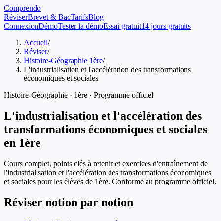
Comprendo
Réviser
Brevet & Bac
Tarifs
Blog
Connexion
Démo
Tester la démo
Essai gratuit
14 jours gratuits
Accueil
/
Réviser
/
Histoire-Géographie 1ère
/
L'industrialisation et l'accélération des transformations
économiques et sociales
Histoire-Géographie
·
1ère
· Programme officiel
L'industrialisation et l'accélération des
transformations économiques et sociales
en
1ère
Cours complet, points clés à retenir et exercices d'entraînement de
l'industrialisation et l'accélération des transformations économiques
et sociales
pour les élèves de
1ère
. Conforme au programme officiel.
Réviser notion par notion