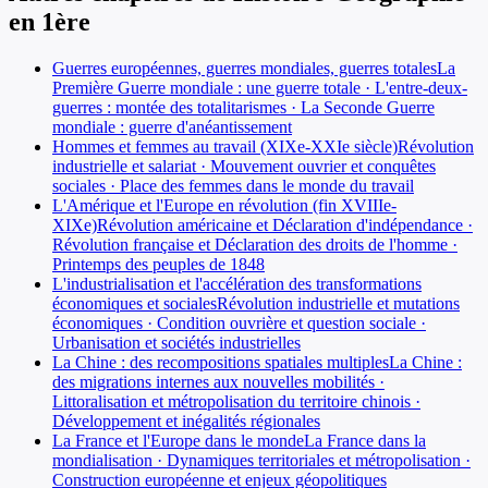
en
1ère
Guerres européennes, guerres mondiales, guerres totales
La
Première Guerre mondiale : une guerre totale · L'entre-deux-
guerres : montée des totalitarismes · La Seconde Guerre
mondiale : guerre d'anéantissement
Hommes et femmes au travail (XIXe-XXIe siècle)
Révolution
industrielle et salariat · Mouvement ouvrier et conquêtes
sociales · Place des femmes dans le monde du travail
L'Amérique et l'Europe en révolution (fin XVIIIe-
XIXe)
Révolution américaine et Déclaration d'indépendance ·
Révolution française et Déclaration des droits de l'homme ·
Printemps des peuples de 1848
L'industrialisation et l'accélération des transformations
économiques et sociales
Révolution industrielle et mutations
économiques · Condition ouvrière et question sociale ·
Urbanisation et sociétés industrielles
La Chine : des recompositions spatiales multiples
La Chine :
des migrations internes aux nouvelles mobilités ·
Littoralisation et métropolisation du territoire chinois ·
Développement et inégalités régionales
La France et l'Europe dans le monde
La France dans la
mondialisation · Dynamiques territoriales et métropolisation ·
Construction européenne et enjeux géopolitiques