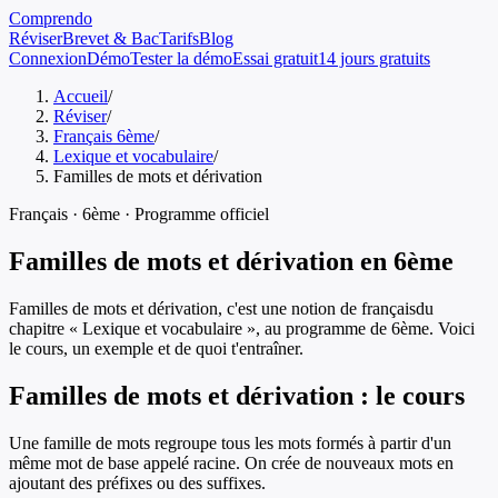
Comprendo
Réviser
Brevet & Bac
Tarifs
Blog
Connexion
Démo
Tester la démo
Essai gratuit
14 jours gratuits
Accueil
/
Réviser
/
Français 6ème
/
Lexique et vocabulaire
/
Familles de mots et dérivation
Français
·
6ème
· Programme officiel
Familles de mots et dérivation
en
6ème
Familles de mots et dérivation
, c'est une notion de
français
du
chapitre «
Lexique et vocabulaire
», au programme de
6ème
. Voici
le cours, un exemple et de quoi t'entraîner.
Familles de mots et dérivation
: le cours
Une famille de mots regroupe tous les mots formés à partir d'un
même mot de base appelé racine. On crée de nouveaux mots en
ajoutant des préfixes ou des suffixes.