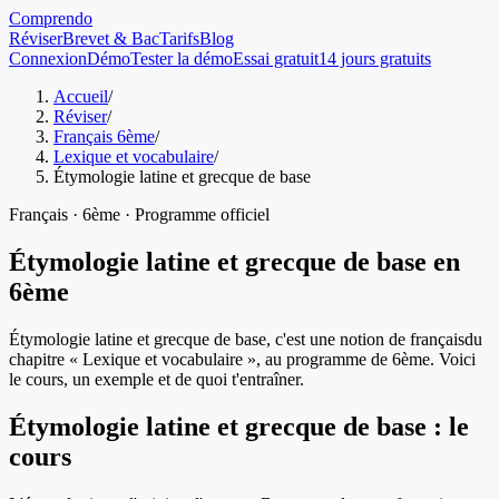
Comprendo
Réviser
Brevet & Bac
Tarifs
Blog
Connexion
Démo
Tester la démo
Essai gratuit
14 jours gratuits
Accueil
/
Réviser
/
Français 6ème
/
Lexique et vocabulaire
/
Étymologie latine et grecque de base
Français
·
6ème
· Programme officiel
Étymologie latine et grecque de base
en
6ème
Étymologie latine et grecque de base
, c'est une notion de
français
du
chapitre «
Lexique et vocabulaire
», au programme de
6ème
. Voici
le cours, un exemple et de quoi t'entraîner.
Étymologie latine et grecque de base
: le
cours