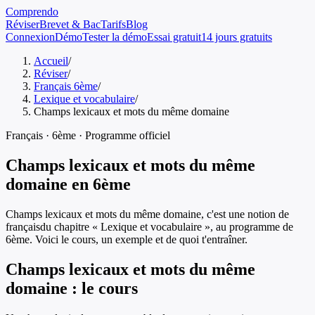
Comprendo
Réviser
Brevet & Bac
Tarifs
Blog
Connexion
Démo
Tester la démo
Essai gratuit
14 jours gratuits
Accueil
/
Réviser
/
Français 6ème
/
Lexique et vocabulaire
/
Champs lexicaux et mots du même domaine
Français
·
6ème
· Programme officiel
Champs lexicaux et mots du même
domaine
en
6ème
Champs lexicaux et mots du même domaine
, c'est une notion de
français
du chapitre «
Lexique et vocabulaire
», au programme de
6ème
. Voici le cours, un exemple et de quoi t'entraîner.
Champs lexicaux et mots du même
domaine
: le cours