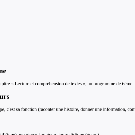
me
apitre «
Lecture et compréhension de textes
», au programme de
6ème
.
ours
ype, c'est sa fonction (raconter une histoire, donner une information, con
tif (type) appartenant au genre journalistique (genre).