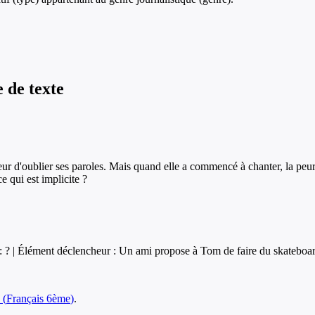
e de texte
peur d'oublier ses paroles. Mais quand elle a commencé à chanter, la peur 
ce qui est implicite ?
 : ? | Élément déclencheur : Un ami propose à Tom de faire du skateboard. |
(
Français
6ème
)
.