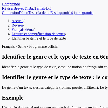
Comprendo
Réviser
Brevet & Bac
Tarifs
Blog
Connexion
Démo
Tester la démo
Essai gratuit
14 jours gratuits
Accueil
/
Réviser
/
Français 6ème
/
Lecture et compréhension de textes
/
Identifier le genre et le type de texte
Français
·
6ème
· Programme officiel
Identifier le genre et le type de texte
en
6è
Identifier le genre et le type de texte
, c'est une notion de
français
du ch
Identifier le genre et le type de texte
: le c
Le genre d'un texte, c'est sa catégorie (roman, poésie, théâtre...). Le t
Exemple
Un article de journal qui raconte un match de foot est un texte informa